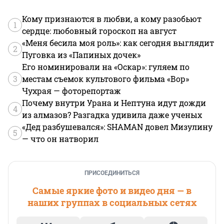
Кому признаются в любви, а кому разобьют
1
сердце: любовный гороскоп на август
«Меня бесила моя роль»: как сегодня выглядит
2
Пуговка из «Папиных дочек»
Его номинировали на «Оскар»: гуляем по
3
местам съемок культового фильма «Вор»
Чухрая — фоторепортаж
Почему внутри Урана и Нептуна идут дожди
4
из алмазов? Разгадка удивила даже ученых
«Дед разбушевался»: SHAMAN довел Мизулину
5
— что он натворил
ПРИСОЕДИНИТЬСЯ
Самые яркие фото и видео дня — в
наших группах в социальных сетях