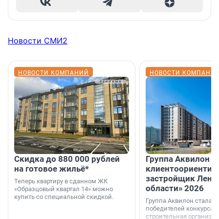
Новости СМИ2
НОВОСТИ КОМПАНИЙ
НОВОСТИ КОМПАНИ
Скидка до 880 000 рублей
Группа Аквилон 
на готовое жильё*
клиентоориентир
застройщик Лени
Теперь квартиру в сданном ЖК
области» 2026
«Образцовый квартал 14» можно
купить со специальной скидкой.
Группа Аквилон стала 
победителей конкурса 
строительная организа