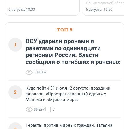
Ленинградской области 
номинации «Самый
6 августа, 18:00
6 августа, 16:50
клиентоориентированн
застройщик Ленинград
области».
ТОП 5
ВСУ ударили дронами и
1
ракетами по одиннадцати
регионам России. Власти
сообщили о погибших и раненых
108 067
Куда пойти 31 июля–2 августа: праздник
2
флоксов, «Пространственный сдвиг» у
Манежа и «Музыка мира»
88 297
7
Теракты против мирных граждан. Татьяна