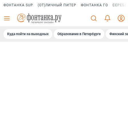
ФОНТАНКА SUP
(ОТ)ЛИЧНЫЙ ПИТЕР
ФОНТАНКА ГО
СЕРЕБР
Куда пойти на выходных
Образование в Петербурге
Финский за