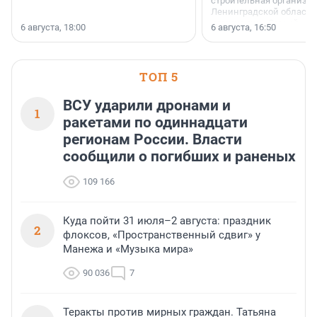
строительная организа
Ленинградской области 
номинации «Самый
6 августа, 18:00
6 августа, 16:50
клиентоориентированн
застройщик Ленинград
области».
ТОП 5
ВСУ ударили дронами и
1
ракетами по одиннадцати
регионам России. Власти
сообщили о погибших и раненых
109 166
Куда пойти 31 июля–2 августа: праздник
2
флоксов, «Пространственный сдвиг» у
Манежа и «Музыка мира»
90 036
7
Теракты против мирных граждан. Татьяна