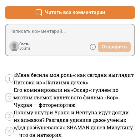
кого на это нет средств. Да здравствует дальнейшая 
раздача льгот семьям с детьми за счёт других слоёв 
Читать все комментарии
населения. И дальнейший рост цен на бетонометры. 

Очень интересно на этом фоне смотрятся призывы 
активнее плодиться. "Нарожай детей, чтобы у тебя не 
было другого выхода, кроме как залезть в ипотечную 
кабалу!" Ни для чего больше это не нужно. Заводы же 
Гость
Отправить
у нас продолжают сносить ради строительства на их 
Войти
месте очередных человейников.
«Меня бесила моя роль»: как сегодня выглядит
1
Пуговка из «Папиных дочек»
Его номинировали на «Оскар»: гуляем по
2
местам съемок культового фильма «Вор»
Чухрая — фоторепортаж
Почему внутри Урана и Нептуна идут дожди
3
из алмазов? Разгадка удивила даже ученых
«Дед разбушевался»: SHAMAN довел Мизулину
4
— что он натворил