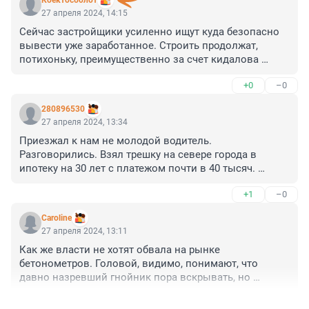
Коектосболот
27 апреля 2024, 14:15
Сейчас застройщики усиленно ищут куда безопасно 
вывести уже заработанное. Строить продолжат, 
потихоньку, преимущественно за счет кидалова 
субподрядчиков, а те - работяг
+0
–0
280896530
27 апреля 2024, 13:34
Приезжал к нам не молодой водитель. 
Разговорились. Взял трешку на севере города в 
ипотеку на 30 лет с платежом почти в 40 тысяч. 
Смеется, что такие как он сведут на поле брани банки 
+1
–0
и пенсионный фонд... Сразу видно, только платить 
начал, еще эмоции для шуток остались.
Caroline
27 апреля 2024, 13:11
Как же власти не хотят обвала на рынке 
бетонометров. Головой, видимо, понимают, что 
давно назревший гнойник пора вскрывать, но 
решиться никак не могут. Так что налогоплательщики 
+2
–0
продолжат спонсировать покупку квартирок тем, у 