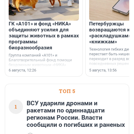
ГК «А101» и фонд «НИКА»
Петербуржцы
объединяют усилия для
возвращаются к
защиты животных в рамках
«раскладушкам» 
программы
«книжкам»
биоразнообразия
Технология гибких дисп
перестает быть нишевы
Группа компаний «А101» и
переходит в разряд вос
Благотворительный фонд помощи
повседневных решений
бездомным животным «НИКА»
заключили соглашение о
6 августа, 12:26
5 августа, 13:56
стратегическом сотрудничестве.
ТОП 5
ВСУ ударили дронами и
1
ракетами по одиннадцати
регионам России. Власти
сообщили о погибших и раненых