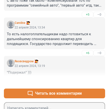
С авто тоже так было - компенсировали 10% по 
программам "семейный авто", "первый авто" итд, так 
сразу цена выросла на 20%.
+5
–0
Caroline
22 апреля 2024, 13:34
То есть налогоплательщикам надо готовиться к 
дальнейшему спонсированию квартир для 
плодящихся. Государство продолжит переводить 
бюджетные деньги в банки, стимулируя семьи с 
+6
–0
детьми влезать ипотечное рабство.
Яковсведром
22 апреля 2024, 13:19
"Подержал" )))
+2
–0
Читать все комментарии