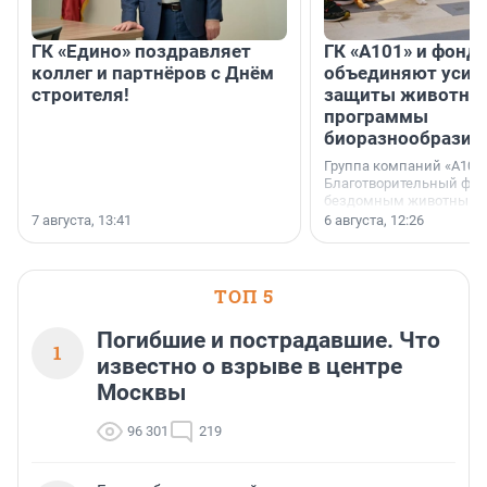
ГК «Едино» поздравляет
ГК «А101» и фонд
коллег и партнёров с Днём
объединяют усил
строителя!
защиты животных
программы
биоразнообразия
Группа компаний «А101»
Благотворительный фо
бездомным животным 
заключили соглашение
7 августа, 13:41
6 августа, 12:26
стратегическом сотрудн
ТОП 5
Погибшие и пострадавшие. Что
1
известно о взрыве в центре
Москвы
96 301
219