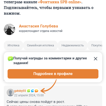
телеграм-канале
«Фонтанка SPB online»
.
Подписывайтесь, чтобы первыми узнавать о
важном.
Анастасия Голубева
корреспондент отдела новостей
Ипотека
Семейная ипотека
Недвижимость
Покупка 
Получай награды за комментарии и другие 
задания!
0
0
0
0
0
Подробнее в профиле
КОММЕНТАРИИ
3
gatsby55
22 апреля 2024, 15:00
Сейчас цены снова пойдут в рост.
