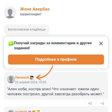
Женя Авербах
корреспондент
Богословское кладбище
Получай награды за комментарии и другие 
задания!
2
1
2
2
2
Подробнее в профиле
КОММЕНТАРИИ
5
Панкихой
26 апреля 2024, 10:00
"Ален ноби, ностра алис! Что означает- ежели один 
человек построил, другой завсегда разобрать может."
+2
–0