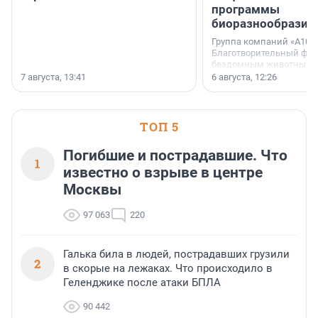
программы
биоразнообразия
Группа компаний «А101»
Благотворительный фо
бездомным животным 
заключили соглашение
7 августа, 13:41
6 августа, 12:26
стратегическом сотрудн
ТОП 5
Погибшие и пострадавшие. Что
1
известно о взрыве в центре
Москвы
97 063
220
Галька била в людей, пострадавших грузили
2
в скорые на лежаках. Что происходило в
Геленджике после атаки БПЛА
90 442