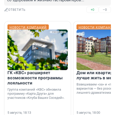
со здоровьем и жизнью гастарбайтеров...
+0
–0
ОТВЕТИТЬ
НОВОСТИ КОМПАНИЙ
НОВОСТИ КОМПАНИ
ГК «КВС» расширяет
Дом или квартира
возможности программы
лучше жить в мег
лояльности
Взвешиваем «за» и «про
вариантов — без розовы
Группа компаний «КВС» обновила
лишнего драматизма.
программу «Карта Друга» для
участников «Клуба Ваших Соседей».
5 августа, 18:13
5 августа, 18:00