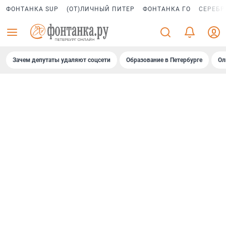
ФОНТАНКА SUP
(ОТ)ЛИЧНЫЙ ПИТЕР
ФОНТАНКА ГО
СЕРЕБР
Зачем депутаты удаляют соцсети
Образование в Петербурге
Ол