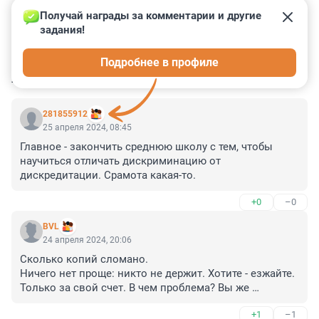
Получай награды за комментарии и другие 
задания!
0
0
0
0
0
Подробнее в профиле
КОММЕНТАРИИ
13
281855912
25 апреля 2024, 08:45
Главное - закончить среднюю школу с тем, чтобы 
научиться отличать дискриминацию от 
дискредитации. Срамота какая-то.
+0
–0
BVL
24 апреля 2024, 20:06
Сколько копий сломано.

Ничего нет проще: никто не держит. Хотите - езжайте. 
Только за свой счет. В чем проблема? Вы же 
баблишко зарабатывать едете в "нейтральном" 
+1
–1
статусе.
