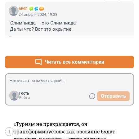
далеко не "патриот", но халяву для типа 
AEG1
"спортсменов" на дух не переношу. С какого перепугу 
24 апреля 2024, 19:28
токарь будет требовать гос. содержания? А для них 
"Олимпиада — это Олимпиада" 

это естественно.
 Да ты что? Вот это окрытие!

Сразу вспомнился Нагиев из фильма Самый лучший 
+0
–0
день"

"Потому, что мать - это мать. Отец, мать - это мать, я 
Читать все комментарии
считаю"
Гость
Отправить
Войти
«Туризм не прекращается, он
1
трансформируется»: как россияне будут
отдыхать в августе — ответ эксперта