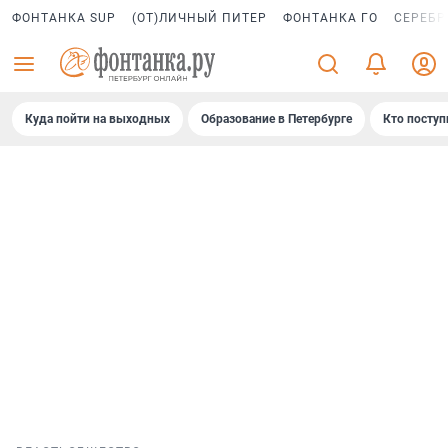
ФОНТАНКА SUP
(ОТ)ЛИЧНЫЙ ПИТЕР
ФОНТАНКА ГО
СЕРЕБР
Куда пойти на выходных
Образование в Петербурге
Кто поступ