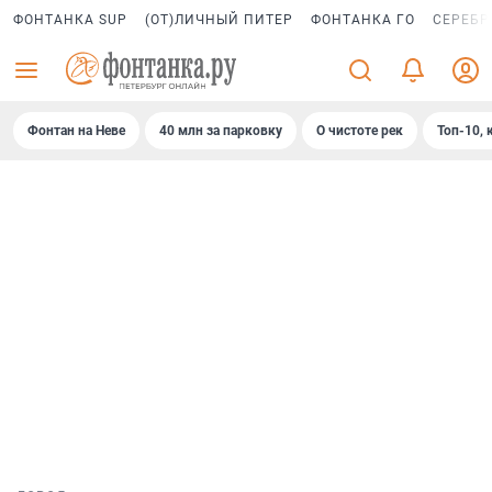
ФОНТАНКА SUP
(ОТ)ЛИЧНЫЙ ПИТЕР
ФОНТАНКА ГО
СЕРЕБР
Фонтан на Неве
40 млн за парковку
О чистоте рек
Топ-10, 