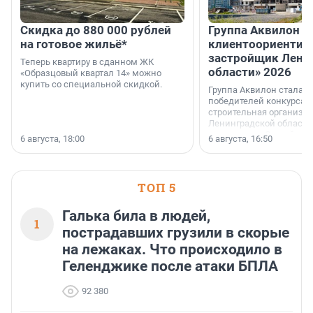
Скидка до 880 000 рублей
Группа Аквилон 
на готовое жильё*
клиентоориентир
застройщик Лени
Теперь квартиру в сданном ЖК
области» 2026
«Образцовый квартал 14» можно
купить со специальной скидкой.
Группа Аквилон стала 
победителей конкурса 
строительная организа
Ленинградской области 
номинации «Самый
6 августа, 18:00
6 августа, 16:50
клиентоориентированн
застройщик Ленинград
области».
ТОП 5
Галька била в людей,
1
пострадавших грузили в скорые
на лежаках. Что происходило в
Геленджике после атаки БПЛА
92 380