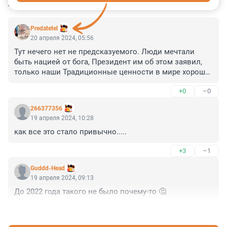
КОММЕНТАРИИ
9
Predatetel
20 апреля 2024, 05:56
Тут нечего нет не предсказуемого. Люди мечтали 
быть нацией от бога, Президент им об этом заявил, 
только наши Традиционные ценности в мире хороши, 
тоже сказал президент им. Поэтому сейчас просто 
+0
–0
ощущение Величия испытываем, а не какие-то хлопки 
и повреждения. Я думаю, что приграничные 
266377356
территории вообще рады и гордятся прилётами. Это 
19 апреля 2024, 10:28
показывает насколько мы сильны.
как все это стало привычно.....
+3
–1
Guddd-Head
19 апреля 2024, 09:13
До 2022 года такого не было почему-то 🤔
+6
–3