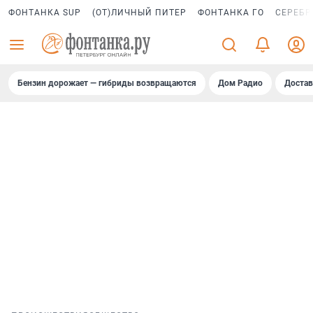
ФОНТАНКА SUP
(ОТ)ЛИЧНЫЙ ПИТЕР
ФОНТАНКА ГО
СЕРЕБР
Бензин дорожает — гибриды возвращаются
Дом Радио
Достав