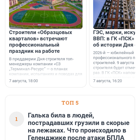
Строители «Образцовых
ГЭС, марки, искус
кварталов» встречают
ВВП: в ГК «ПСК» р
профессиональный
об истории Дня с
праздник на работе
2026-й — юбилейный го
профессионального пр
В преддверии Дня строителя топ-
строителей. 9 августа 2
менеджеры компании «СЗ
строителя будет отмечат
„Терминал-Ресурс“ — о планах
раз. В ГК «ПСК» напомни
компании, испытаниях и поводах для
появился праздник и к
осторожного оптимизма.
7 августа, 18:00
7 августа, 16:20
поменялась роль строит
ТОП 5
Галька била в людей,
1
пострадавших грузили в скорые
на лежаках. Что происходило в
Геленджике после атаки БПЛА