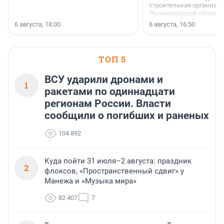
строительная организа
Ленинградской области 
номинации «Самый
6 августа, 18:00
6 августа, 16:50
клиентоориентированн
застройщик Ленинград
области».
ТОП 5
ВСУ ударили дронами и
1
ракетами по одиннадцати
регионам России. Власти
сообщили о погибших и раненых
104 892
Куда пойти 31 июля–2 августа: праздник
2
флоксов, «Пространственный сдвиг» у
Манежа и «Музыка мира»
82 407
7