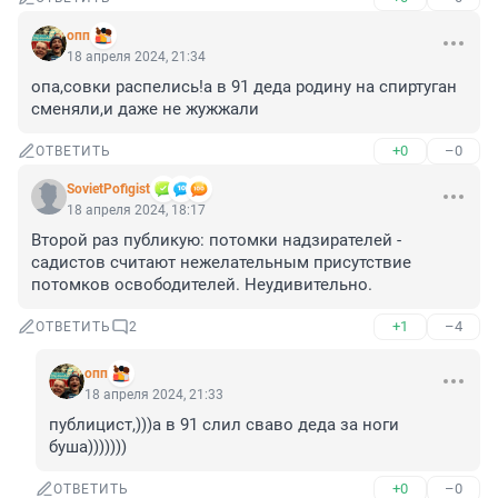
опп
18 апреля 2024, 21:34
опа,совки распелись!а в 91 деда родину на спиртуган 
сменяли,и даже не жужжали
+0
–0
ОТВЕТИТЬ
SovietPofigist
18 апреля 2024, 18:17
Второй раз публикую: потомки надзирателей - 
садистов считают нежелательным присутствие 
потомков освободителей. Неудивительно.
+1
–4
ОТВЕТИТЬ
2
опп
18 апреля 2024, 21:33
публицист,)))а в 91 слил сваво деда за ноги 
буша)))))))
+0
–0
ОТВЕТИТЬ