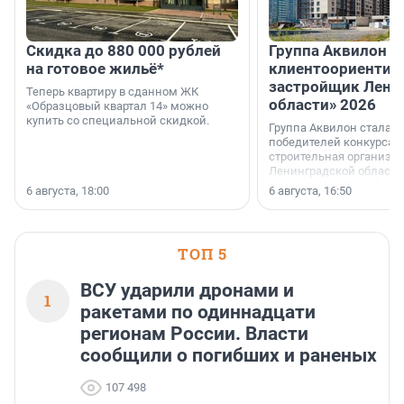
Скидка до 880 000 рублей
Группа Аквилон 
на готовое жильё*
клиентоориентир
застройщик Лени
Теперь квартиру в сданном ЖК
области» 2026
«Образцовый квартал 14» можно
купить со специальной скидкой.
Группа Аквилон стала 
победителей конкурса 
строительная организа
Ленинградской области 
номинации «Самый
6 августа, 18:00
6 августа, 16:50
клиентоориентированн
застройщик Ленинград
области».
ТОП 5
ВСУ ударили дронами и
1
ракетами по одиннадцати
регионам России. Власти
сообщили о погибших и раненых
107 498