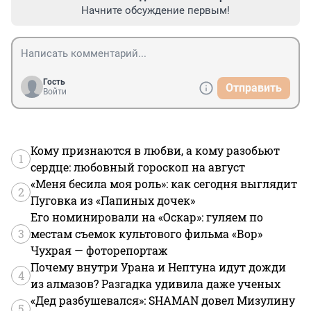
Начните обсуждение первым!
Гость
Отправить
Войти
Кому признаются в любви, а кому разобьют
1
сердце: любовный гороскоп на август
«Меня бесила моя роль»: как сегодня выглядит
2
Пуговка из «Папиных дочек»
Его номинировали на «Оскар»: гуляем по
3
местам съемок культового фильма «Вор»
Чухрая — фоторепортаж
Почему внутри Урана и Нептуна идут дожди
4
из алмазов? Разгадка удивила даже ученых
«Дед разбушевался»: SHAMAN довел Мизулину
5