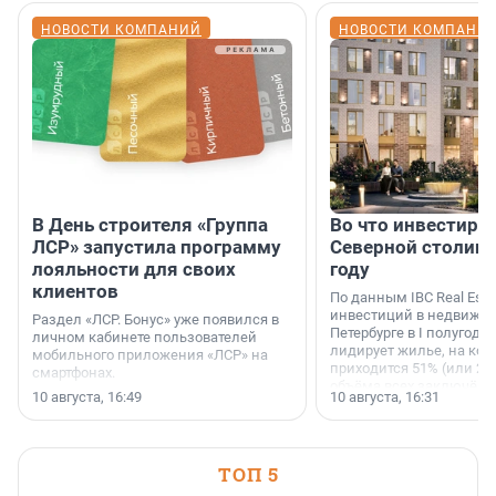
НОВОСТИ КОМПАНИЙ
НОВОСТИ КОМПАНИ
В День строителя «Группа
Во что инвестиру
ЛСР» запустила программу
Северной столице
лояльности для своих
году
клиентов
По данным IBC Real Estat
инвестиций в недвижим
Раздел «ЛСР. Бонус» уже появился в
Петербурге в I полугоди
личном кабинете пользователей
лидирует жилье, на кот
мобильного приложения «ЛСР» на
приходится 51% (или 22 
смартфонах.
объёма всех заключённ
10 августа, 16:49
10 августа, 16:31
ТОП 5