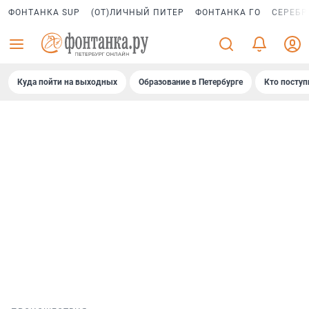
ФОНТАНКА SUP
(ОТ)ЛИЧНЫЙ ПИТЕР
ФОНТАНКА ГО
СЕРЕБР
Куда пойти на выходных
Образование в Петербурге
Кто поступ