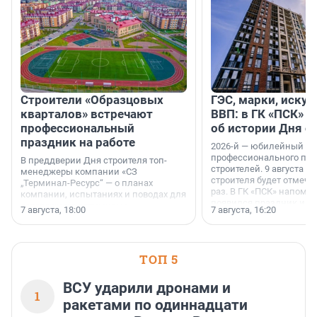
Строители «Образцовых
ГЭС, марки, искус
кварталов» встречают
ВВП: в ГК «ПСК» р
профессиональный
об истории Дня с
праздник на работе
2026-й — юбилейный го
профессионального пр
В преддверии Дня строителя топ-
строителей. 9 августа 2
менеджеры компании «СЗ
строителя будет отмечат
„Терминал-Ресурс“ — о планах
раз. В ГК «ПСК» напомни
компании, испытаниях и поводах для
появился праздник и к
осторожного оптимизма.
7 августа, 18:00
7 августа, 16:20
поменялась роль строит
ТОП 5
ВСУ ударили дронами и
1
ракетами по одиннадцати