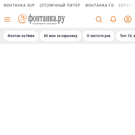
ФОНТАНКА SUP
(ОТ)ЛИЧНЫЙ ПИТЕР
ФОНТАНКА ГО
СЕРЕБР
Фонтан на Неве
40 млн за парковку
О чистоте рек
Топ-10, 