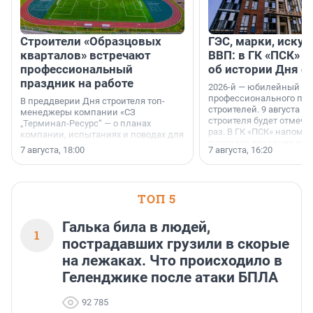
Строители «Образцовых
ГЭС, марки, искус
кварталов» встречают
ВВП: в ГК «ПСК» р
профессиональный
об истории Дня с
праздник на работе
2026-й — юбилейный го
профессионального пр
В преддверии Дня строителя топ-
строителей. 9 августа 2
менеджеры компании «СЗ
строителя будет отмечат
„Терминал-Ресурс“ — о планах
раз. В ГК «ПСК» напомни
компании, испытаниях и поводах для
появился праздник и к
осторожного оптимизма.
7 августа, 18:00
7 августа, 16:20
поменялась роль строит
ТОП 5
Галька била в людей,
1
пострадавших грузили в скорые
на лежаках. Что происходило в
Геленджике после атаки БПЛА
92 785