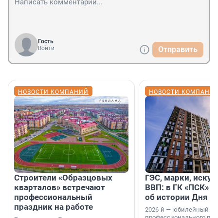
Гость
Войти
Отправить
НОВОСТИ КОМПАНИЙ
НОВОСТИ КОМПАНИ
Строители «Образцовых
ГЭС, марки, искус
кварталов» встречают
ВВП: в ГК «ПСК» р
профессиональный
об истории Дня с
праздник на работе
2026-й — юбилейный го
профессионального пр