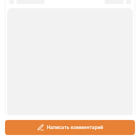
Политика использования cookies
Рекомендательные системы
Деятельность в сфере ИТ
Руководство пользователя
Наши награды
© 2000-2026 Фонтанка.Ру
Свидетельство Роскомнадзора ЭЛ № ФС 77-66333 от 14.07.2016
© ООО «Интернет Технологии»
Написать комментарий