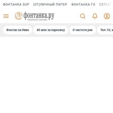
ФОНТАНКА SUP
(ОТ)ЛИЧНЫЙ ПИТЕР
ФОНТАНКА ГО
СЕРЕБР
Фонтан на Неве
40 млн за парковку
О чистоте рек
Топ-10, 