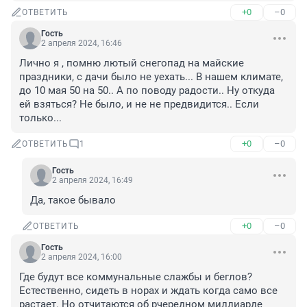
+0
–0
ОТВЕТИТЬ
Гость
2 апреля 2024, 16:46
Лично я , помню лютый снегопад на майские 
праздники, с дачи было не уехать... В нашем климате, 
до 10 мая 50 на 50.. А по поводу радости.. Ну откуда 
ей взяться? Не было, и не не предвидится.. Если 
только...
+0
–0
ОТВЕТИТЬ
1
Гость
2 апреля 2024, 16:49
Да, такое бывало
+0
–0
ОТВЕТИТЬ
Гость
2 апреля 2024, 16:00
Где будут все коммунальные слажбы и беглов? 
Естественно, сидеть в норах и ждать когда само все 
растает. Но отчитаются об рчередном миллиарде 