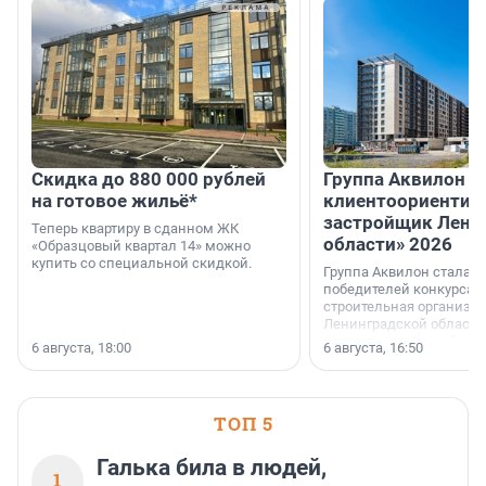
Скидка до 880 000 рублей
Группа Аквилон 
на готовое жильё*
клиентоориентир
застройщик Лени
Теперь квартиру в сданном ЖК
области» 2026
«Образцовый квартал 14» можно
купить со специальной скидкой.
Группа Аквилон стала 
победителей конкурса 
строительная организа
Ленинградской области 
номинации «Самый
6 августа, 18:00
6 августа, 16:50
клиентоориентированн
застройщик Ленинград
области».
ТОП 5
Галька била в людей,
1