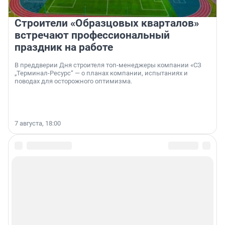
Строители «Образцовых кварталов»
встречают профессиональный
праздник на работе
В преддверии Дня строителя топ-менеджеры компании «СЗ
„Терминал-Ресурс“ — о планах компании, испытаниях и
поводах для осторожного оптимизма.
7 августа, 18:00