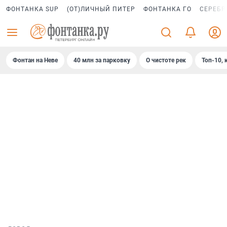
ФОНТАНКА SUP
(ОТ)ЛИЧНЫЙ ПИТЕР
ФОНТАНКА ГО
СЕРЕБР
Фонтан на Неве
40 млн за парковку
О чистоте рек
Топ-10, 