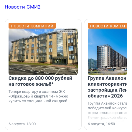
Новости СМИ2
НОВОСТИ КОМПАНИЙ
НОВОСТИ КОМПАНИ
Скидка до 880 000 рублей
Группа Аквилон 
на готовое жильё*
клиентоориентир
застройщик Лени
Теперь квартиру в сданном ЖК
области» 2026
«Образцовый квартал 14» можно
купить со специальной скидкой.
Группа Аквилон стала 
победителей конкурса 
строительная организа
Ленинградской области 
номинации «Самый
6 августа, 18:00
6 августа, 16:50
клиентоориентированн
застройщик Ленинград