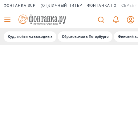
ФОНТАНКА SUP
(ОТ)ЛИЧНЫЙ ПИТЕР
ФОНТАНКА ГО
СЕРЕБР
Куда пойти на выходных
Образование в Петербурге
Финский за