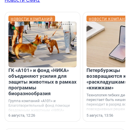
НОВОСТИ КОМПАНИЙ
НОВОСТИ КОМПАНИ
ГК «А101» и фонд «НИКА»
Петербуржцы
объединяют усилия для
возвращаются к
защиты животных в рамках
«раскладушкам» 
программы
«книжкам»
биоразнообразия
Технология гибких дисп
перестает быть нишевы
Группа компаний «А101» и
переходит в разряд вос
Благотворительный фонд помощи
повседневных решений
бездомным животным «НИКА»
заключили соглашение о
6 августа, 12:26
5 августа, 13:56
стратегическом сотрудничестве.