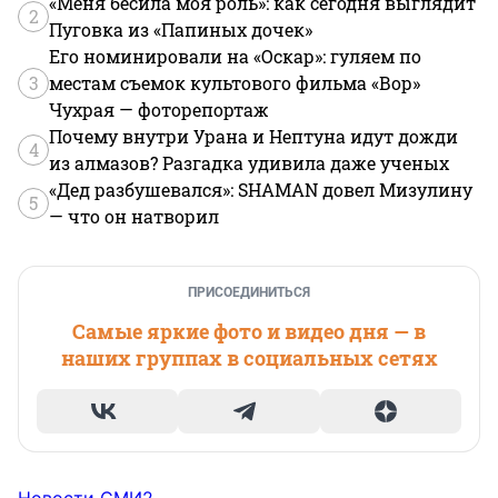
«Меня бесила моя роль»: как сегодня выглядит
2
Пуговка из «Папиных дочек»
Его номинировали на «Оскар»: гуляем по
3
местам съемок культового фильма «Вор»
Чухрая — фоторепортаж
Почему внутри Урана и Нептуна идут дожди
4
из алмазов? Разгадка удивила даже ученых
«Дед разбушевался»: SHAMAN довел Мизулину
5
— что он натворил
ПРИСОЕДИНИТЬСЯ
Самые яркие фото и видео дня — в
наших группах в социальных сетях
Новости СМИ2