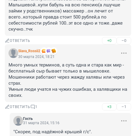
Малышевой..купи бабуль на всю пенсию(а лшучше 
займи у родственников) массажер ..он лечит от 
всего..который правда стоит 500 рублей,а по 
себестоимости рублей 100..эт все одно и тоже..даже 
скучно..тчк
+0
–0
ОТВЕТИТЬ
Slava_Rossii2
30 марта 2024, 18:21
Много умных терминов, а суть одна и стара как мир - 
бесплатный сыр бывает только в мышеловке.

Мошенники работают через жажду халявы или через 
страх.

Умные люди учатся на чужих ошибках, а халявщики на 
своих.
+3
–1
ОТВЕТИТЬ
1
Гость
31 марта 2024, 15:16
"Скорее, под надёжной крышей г/с".