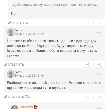
Добавлю к этому еще один принцип - не отвечать на звонки и сообщения с неизвестных номеров.Согласно этому принципу - ни разу и ни имел случая пообщаться с "СБУшниками".
Да.
+0
–0
ОТВЕТИТЬ
Гость
30 марта 2024, 19:19
Не стоит выбор на что тратить деньги : еду, одежду 
или отдых. Не найдут денег, будут воровать и еду 
будут воровать. Люди любого возраста могут стать 
такими.
+0
–0
ОТВЕТИТЬ
Гость
30 марта 2024, 19:16
Разберитесь с зольной тараканью. Это они в связке с 
друзьями из днепра тут и шуршат.
+0
–3
ОТВЕТИТЬ
2
ProstoZloy