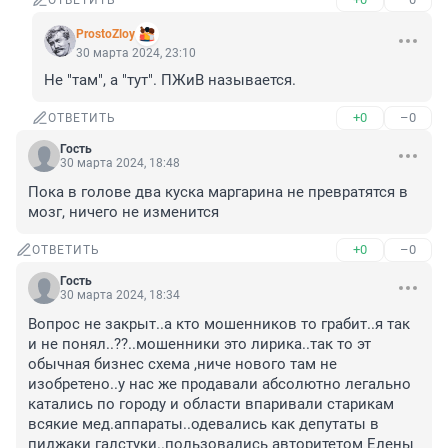
ОТВЕТИТЬ
ProstoZloy
30 марта 2024, 23:10
Не "там", а "тут". ПЖиВ называется.
+0
–0
ОТВЕТИТЬ
Гость
30 марта 2024, 18:48
Пока в голове два куска маргарина не превратятся в 
мозг, ничего не изменится
+0
–0
ОТВЕТИТЬ
Гость
30 марта 2024, 18:34
Вопрос не закрыт..а кто мошенников то грабит..я так 
и не понял..??..мошенники это лирика..так то эт 
обычная бизнес схема ,ниче нового там не 
изобретено..у нас же продавали абсолютно легально 
катались по городу и области впаривали старикам 
всякие мед.аппараты..одевались как депутаты в 
пиджаки галстуки..пользовались авторитетом Елены 