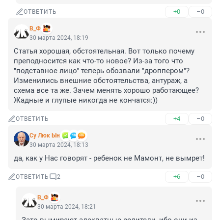
+0
–0
ОТВЕТИТЬ
В_Ф
30 марта 2024, 18:19
Статья хорошая, обстоятельная. Вот только почему 
преподносится как что-то новое? Из-за того что 
"подставное лицо" теперь обозвали "дроппером"? 
Изменились внешние обстоятельства, антураж, а 
схема все та же. Зачем менять хорошо работающее? 
Жадные и глупые никогда не кончатся:))
+4
–0
ОТВЕТИТЬ
Су Люк Ын
30 марта 2024, 18:13
да, как у Нас говорят - ребенок не Мамонт, не вымрет!
+6
–0
ОТВЕТИТЬ
2
В_Ф
30 марта 2024, 18:21