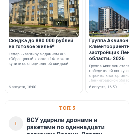
Скидка до 880 000 рублей
Группа Аквилон 
на готовое жильё*
клиентоориентир
застройщик Лени
Теперь квартиру в сданном ЖК
области» 2026
«Образцовый квартал 14» можно
купить со специальной скидкой.
Группа Аквилон стала 
победителей конкурса 
строительная организа
Ленинградской области 
номинации «Самый
6 августа, 18:00
6 августа, 16:50
клиентоориентированн
застройщик Ленинград
области».
ТОП 5
ВСУ ударили дронами и
1
ракетами по одиннадцати