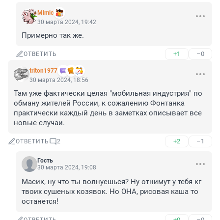
Mimic
30 марта 2024, 19:42
Примерно так же.
+1
–0
ОТВЕТИТЬ
triton1977
30 марта 2024, 18:56
Там уже фактически целая "мобильная индустрия" по 
обману жителей России, к сожалению Фонтанка 
практически каждый день в заметках описывает все 
новые случаи.
+2
–1
ОТВЕТИТЬ
2
Гость
30 марта 2024, 19:08
Масик, ну что ты волнуешься? Ну отнимут у тебя кг 
твоих сушеных козявок. Но ОНА, рисовая каша то 
останется!
+0
–0