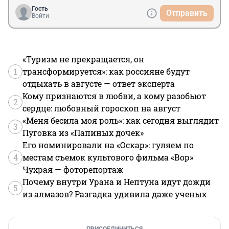
Гость
Отправить
Войти
«Туризм не прекращается, он
1
трансформируется»: как россияне будут
отдыхать в августе — ответ эксперта
Кому признаются в любви, а кому разобьют
2
сердце: любовный гороскоп на август
«Меня бесила моя роль»: как сегодня выглядит
3
Пуговка из «Папиных дочек»
Его номинировали на «Оскар»: гуляем по
4
местам съемок культового фильма «Вор»
Чухрая — фоторепортаж
Почему внутри Урана и Нептуна идут дожди
5
из алмазов? Разгадка удивила даже ученых