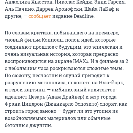
Анжелика Хьюстон, Николас Кейдж, Энди Гарсия,
Аль Пачино, Даррен Аронофски, Шайа ЛаБаф и
другие, —
сообщает
издание Deadline.
По словам критика, побывавшего на премьере,
«новый фильм Копполы полон идей, которые
соединяют прошлое с будущим, это эпическая и
очень визуальная история, которая прекрасно
воспроизводится на экране IMAX». И в фильме за 2
с небольшим часа раскрываются сложные темы.
По сюжету, несчастный случай приводит к
разрушению мегаполиса, похожего на Нью-Йорк,
и герои картины — амбициозный архитектор-
идеалист Цезарь (Адам Драйвер) и мэр города
Фрэнк Цицерон (Джанкарло Эспозито) спорят, как
строить город заново — будет ли это утопия из
возобновляемых материалов или обычные
бетонные джунгли.