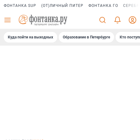
ФОНТАНКА SUP
(ОТ)ЛИЧНЫЙ ПИТЕР
ФОНТАНКА ГО
СЕРЕБР
Куда пойти на выходных
Образование в Петербурге
Кто поступ