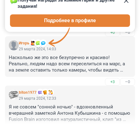
задания!
Гость
29 марта 2024, 16:22
Подробнее в профиле
Ой, неспроста это всё, неспроста.....
+0
–0
Игoрь
29 марта 2024, 14:03
Насколько же это все безупречно и красиво! 

Реально, людям надо всем переселиться на марс, а 
на земле оставить только камеры, чтобы видеть 
насколько все прекрасно без нас.
+3
–0
triton1977
29 марта 2024, 12:33
Я не совсем "сонной ночью" - вдохновленный 
вчерашней заметкой Антона Кубышкина - с помощью 
Fusion Brain изготовил натуралистичный, клип "из 
микро этно-мира", но потом все это быстренько 
+0
–0
"проделетил", потому что испугались бы при 
знакомстве с ним не только дети, но и их родители))