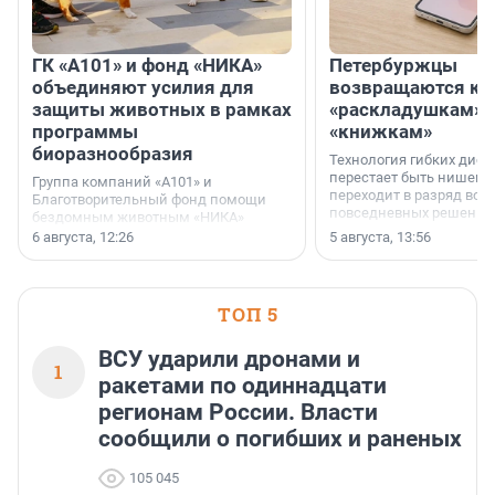
ГК «А101» и фонд «НИКА»
Петербуржцы
объединяют усилия для
возвращаются к
защиты животных в рамках
«раскладушкам» 
программы
«книжкам»
биоразнообразия
Технология гибких дисп
перестает быть нишевы
Группа компаний «А101» и
переходит в разряд вос
Благотворительный фонд помощи
повседневных решений
бездомным животным «НИКА»
заключили соглашение о
6 августа, 12:26
5 августа, 13:56
стратегическом сотрудничестве.
ТОП 5
ВСУ ударили дронами и
1
ракетами по одиннадцати
регионам России. Власти
сообщили о погибших и раненых
105 045