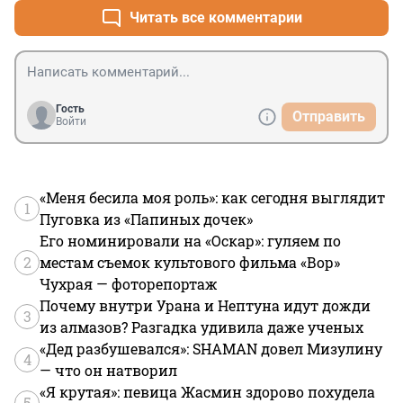
Читать все комментарии
Гость
Отправить
Войти
«Меня бесила моя роль»: как сегодня выглядит
1
Пуговка из «Папиных дочек»
Его номинировали на «Оскар»: гуляем по
2
местам съемок культового фильма «Вор»
Чухрая — фоторепортаж
Почему внутри Урана и Нептуна идут дожди
3
из алмазов? Разгадка удивила даже ученых
«Дед разбушевался»: SHAMAN довел Мизулину
4
— что он натворил
«Я крутая»: певица Жасмин здорово похудела
5