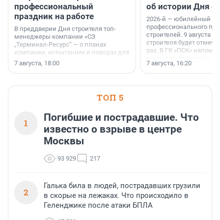
профессиональный
об истории Дня с
праздник на работе
2026-й — юбилейный го
профессионального пр
В преддверии Дня строителя топ-
строителей. 9 августа 2
менеджеры компании «СЗ
строителя будет отмечат
„Терминал-Ресурс“ — о планах
раз. В ГК «ПСК» напомни
компании, испытаниях и поводах для
появился праздник и к
осторожного оптимизма.
7 августа, 18:00
7 августа, 16:20
поменялась роль строит
ТОП 5
Погибшие и пострадавшие. Что
1
известно о взрыве в центре
Москвы
93 929
217
Галька била в людей, пострадавших грузили
2
в скорые на лежаках. Что происходило в
Геленджике после атаки БПЛА