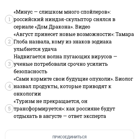
тяготеть? У меня прабабушка, у кого-то дедушка, мало 
у кого отцы. Я на 1/8 эстонец, но ведь есть же еще 
«Минус — слишком много спойлеров»:
7/8.
1
российский ниндзя-скульптор снялся в
сериале «Дом Дракона». Видео
«Август принесет новые возможности»: Тамара
2
Глоба назвала, кому из знаков зодиака
улыбнется удача
Надвигается волна пугающих вирусов —
3
ученые потребовали срочно усилить
безопасность
«Сами кормите свои будущие опухоли». Биолог
4
назвал продукты, которые приводят к
онкологии
«Туризм не прекращается, он
5
трансформируется»: как россияне будут
отдыхать в августе — ответ эксперта
ПРИСОЕДИНИТЬСЯ