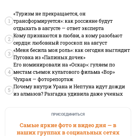
«Туризм не прекращается, он
1
трансформируется»: как россияне будут
отдыхать в августе — ответ эксперта
Кому признаются в любви, а кому разобьют
2
сердце: любовный гороскоп на август
«Меня бесила моя роль»: как сегодня выглядит
3
Пуговка из «Папиных дочек»
Его номинировали на «Оскар»: гуляем по
4
местам съемок культового фильма «Вор»
Чухрая — фоторепортаж
Почему внутри Урана и Нептуна идут дожди
5
из алмазов? Разгадка удивила даже ученых
ПРИСОЕДИНИТЬСЯ
Самые яркие фото и видео дня — в
наших группах в социальных сетях