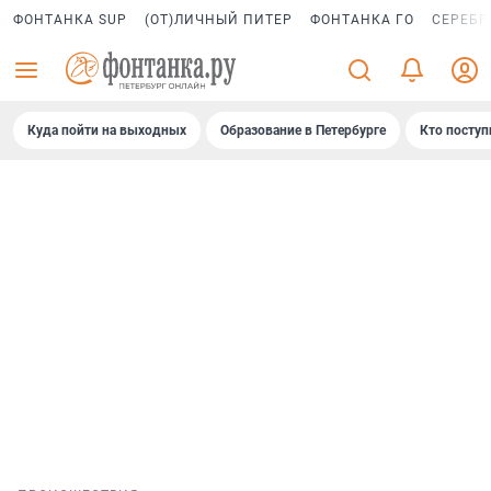
ФОНТАНКА SUP
(ОТ)ЛИЧНЫЙ ПИТЕР
ФОНТАНКА ГО
СЕРЕБР
Куда пойти на выходных
Образование в Петербурге
Кто поступ