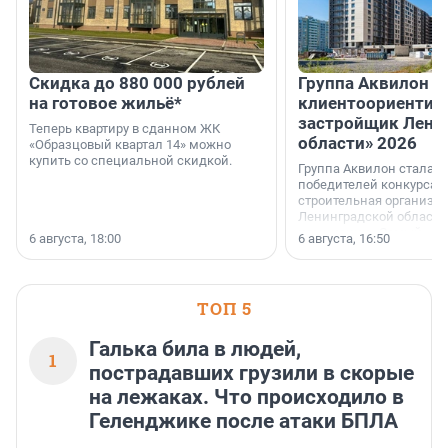
Скидка до 880 000 рублей
Группа Аквилон 
на готовое жильё*
клиентоориентир
застройщик Лени
Теперь квартиру в сданном ЖК
области» 2026
«Образцовый квартал 14» можно
купить со специальной скидкой.
Группа Аквилон стала 
победителей конкурса 
строительная организа
Ленинградской области 
номинации «Самый
6 августа, 18:00
6 августа, 16:50
клиентоориентированн
застройщик Ленинград
области».
ТОП 5
Галька била в людей,
1
пострадавших грузили в скорые
на лежаках. Что происходило в
Геленджике после атаки БПЛА