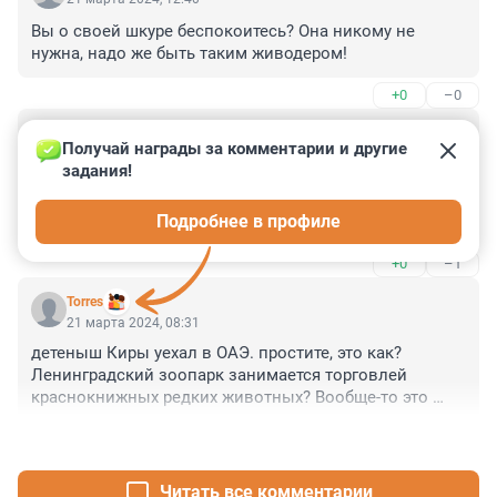
Вы о своей шкуре беспокоитесь? Она никому не 
нужна, надо же быть таким живодером!
+0
–0
Гость
21 марта 2024, 08:57
Получай награды за комментарии и другие 
задания!
Как всегда все совковое остается! нет чтоб сделать 
передовой зоопарк с возможностью клонировать 
Подробнее в профиле
животных.
+0
–1
Torres
21 марта 2024, 08:31
детеныш Киры уехал в ОАЭ. простите, это как? 
Ленинградский зоопарк занимается торговлей 
краснокнижных редких животных? Вообще-то это 
уголовное преступление.
+0
–2
Читать все комментарии