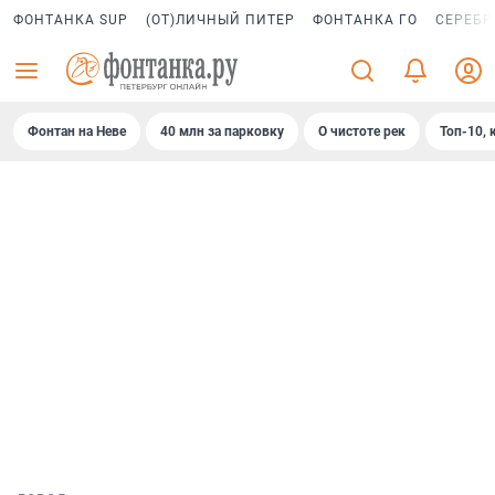
ФОНТАНКА SUP
(ОТ)ЛИЧНЫЙ ПИТЕР
ФОНТАНКА ГО
СЕРЕБР
Фонтан на Неве
40 млн за парковку
О чистоте рек
Топ-10, 