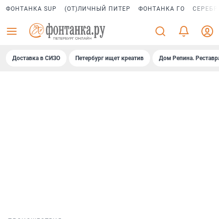
ФОНТАНКА SUP
(ОТ)ЛИЧНЫЙ ПИТЕР
ФОНТАНКА ГО
СЕРЕБР
Доставка в СИЗО
Петербург ищет креатив
Дом Репина. Реставр