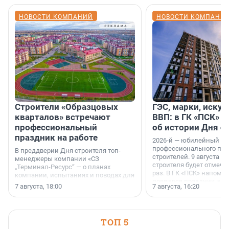
НОВОСТИ КОМПАНИЙ
НОВОСТИ КОМПАНИ
Строители «Образцовых
ГЭС, марки, искус
кварталов» встречают
ВВП: в ГК «ПСК» р
профессиональный
об истории Дня с
праздник на работе
2026-й — юбилейный го
профессионального пр
В преддверии Дня строителя топ-
строителей. 9 августа 2
менеджеры компании «СЗ
строителя будет отмечат
„Терминал-Ресурс“ — о планах
раз. В ГК «ПСК» напомни
компании, испытаниях и поводах для
появился праздник и к
осторожного оптимизма.
7 августа, 18:00
7 августа, 16:20
поменялась роль строит
ТОП 5