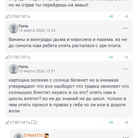
но их отдав ты перейдешь на жмых!
+0
–0
ОТВЕТИТЬ
Гость
16 марта 2024, 13:33
бананы и винграды дыма и керосина и нахима. из не 
до синопа нам ребята опять расталася с зря плата.
+0
–0
ОТВЕТИТЬ
Гость
16 марта 2024, 13:31
картошка зеленее с солнце беленет но в книжках 
утверждают что все наоборот что травка зенелеет что 
солнышко блестит неужто и за это? опять нам в 
школь влетит? из не до знаний не до школ. только в 
чем опять прокол в правах у гиба чо ли или в дороге 
воли.
+0
–0
ОТВЕТИТЬ
1
279604775