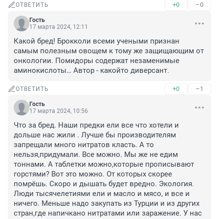
+0
–0
ОТВЕТИТЬ
Гость
17 марта 2024, 12:11
Какой бред! Брокколи всеми учеными признан 
самым полезным овощем к тому же защищающим от 
онкологии. Помидоры содержат незаменимые 
аминокислоты… Автор - какойто диверсант.
+0
–1
ОТВЕТИТЬ
Гость
17 марта 2024, 10:56
Что за бред. Наши предки ели все что хотели и 
дольше нас жили . Лучше бы производителям 
запрещали много нитратов класть. А то 
нельзя,придумали. Все можно. Мы же не едим 
тоннами. А таблетки можно,которые прописывают 
горстями? Вот это можно. От которых скорее 
помрёшь. Скоро и дышать будет вредно. Экология. 
Люди тысячелетиями ели и масло и мясо, и все и 
ничего. Меньше надо закупать из Турции и из других 
стран,где напичкано нитратами или заражение. У нас 