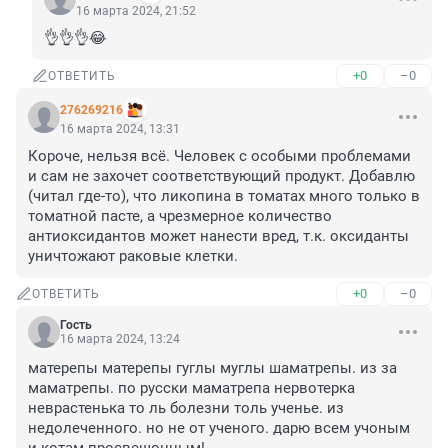
16 марта 2024, 21:52
👌👌👌😂
+0
–0
ОТВЕТИТЬ
276269216
16 марта 2024, 13:31
Короче, нельзя всё. Человек с особыми проблемами 
и сам не захочет соответствующий продукт. Добавлю 
(читал где-то), что ликопина в томатах много только в 
томатной пасте, а чрезмерное количество 
антиоксидантов может нанести вред, т.к. оксиданты 
уничтожают раковые клетки.
+0
–0
ОТВЕТИТЬ
Гость
16 марта 2024, 13:24
матерепы матерепы гуглы муглы шаматрепы. из за 
маматрепы. по русски маматрепа нервотерка 
неврастенька то ль болезни толь ученье. из 
недолеченного. но не от ученого. дарю всем учоным 