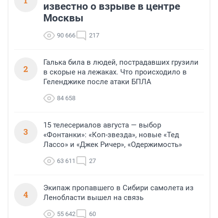
1
известно о взрыве в центре
Москвы
90 666
217
Галька била в людей, пострадавших грузили
2
в скорые на лежаках. Что происходило в
Геленджике после атаки БПЛА
84 658
15 телесериалов августа — выбор
3
«Фонтанки»: «Коп-звезда», новые «Тед
Лассо» и «Джек Ричер», «Одержимость»
63 611
27
Экипаж пропавшего в Сибири самолета из
4
Ленобласти вышел на связь
55 642
60