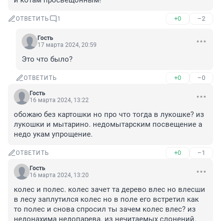
и котам просвещонным!
+0
–2
ОТВЕТИТЬ
1
Гость
17 марта 2024, 20:59
Это что было?
+0
–0
ОТВЕТИТЬ
Гость
16 марта 2024, 13:22
обожаю без картошки но про что тогда в лукошке? из 
лукошки и мытарино. недомытарским посвещение а 
недо укам упрощение.
+0
–1
ОТВЕТИТЬ
Гость
16 марта 2024, 13:20
колес и полес. колес зачет та дерево влес но влесши 
в лесу заплутился колес но в поле его встретил как 
то полес и снова спросил ты зачем колес влес? из 
недонахима недопарева. из нечитаемых слонений. 