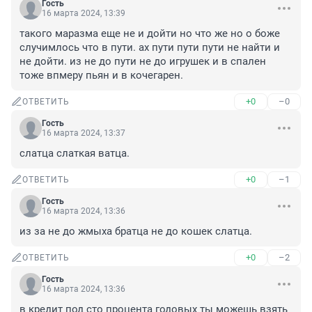
Гость
16 марта 2024, 13:39
такого маразма еще не и дойти но что же но о боже 
случимлось что в пути. ах пути пути пути не найти и 
не дойти. из не до пути не до игрушек и в спален 
тоже впмеру пьян и в кочегарен.
+0
–0
ОТВЕТИТЬ
Гость
16 марта 2024, 13:37
слатца слаткая ватца.
+0
–1
ОТВЕТИТЬ
Гость
16 марта 2024, 13:36
из за не до жмыха братца не до кошек слатца.
+0
–2
ОТВЕТИТЬ
Гость
16 марта 2024, 13:36
в кредит под сто процента годовых ты можешь взять 