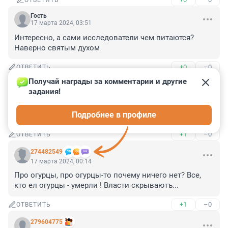
ОТВЕТИТЬ
Гость
17 марта 2024, 03:51
Интересно, а сами исследователи чем питаются? 
Наверно святым духом
+0
–0
ОТВЕТИТЬ
Получай награды за комментарии и другие 
Гость
17 марта 2024, 00:59
задания!
Какие врачи!? Хотя бы одно имя назвали! Видимо, это 
Подробнее в профиле
"британские" эскулапы - недоумки из тик-тока.
+1
–0
ОТВЕТИТЬ
274482549
17 марта 2024, 00:14
Про огурцы, про огурцы-то почему ничего нет? Все, 
кто ел огурцы - умерли ! Власти скрываютъ...
+1
–0
ОТВЕТИТЬ
279604775