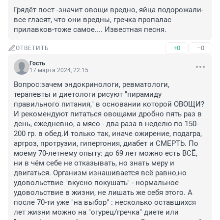
Грядёт пост -значит овощи вредно, яйца подорожали-
все гласят, что они вредны, гречка пропалас 
прилавков-тоже самое.... Известная песня.
+0
–0
ОТВЕТИТЬ
Гость
17 марта 2024, 22:15
Вопрос:зачем эндокринологи, ревматологи, 
терапевты и диетологи рисуют "пирамиду 
правильного питания," в основании которой ОВОЩИ?
И рекомендуют питаться овощами дробно пять раз в 
день, ежедневно, а мясо - два раза в неделю по 150-
200 гр. в обед.И только так, иначе ожирение, подагра, 
артроз, протрузии, гипертония, диабет и СМЕРТЬ. По 
моему 70-летнему опыту: до 69 лет можно есть ВСЁ, 
ни в чём себе не отказывать, но знать меру и 
двигаться. Организм изнашивается всё равно,но 
удовольствие "вкусно покушать" - нормальное 
удовольствие в жизни, не лишать же себя этого. А 
после 70-ти уже "на выбор" : несколько оставшихся 
лет жизни можно на "огурец/гречка" диете или 