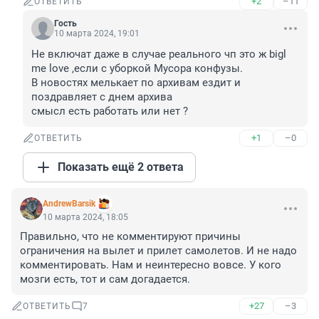
+2
–11
ОТВЕТИТЬ
Гость
10 марта 2024, 19:01
Не включат даже в случае реального чп это ж bigl 
me love ,если с уборкой Мусора конфузы.

В новостях мелькает по архивам ездит и 
поздравляет с днем архива 

смысл есть работать или нет ?
+1
–0
ОТВЕТИТЬ
Показать ещё 2 ответа
AndrewBarsik
10 марта 2024, 18:05
Правильно, что не комментируют причины 
ограничения на вылет и прилет самолетов. И не надо 
комментировать. Нам и неинтересно вовсе. У кого 
мозги есть, тот и сам догадается.
+27
–3
ОТВЕТИТЬ
7