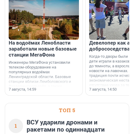
На водоёмах Ленобласти
Девелопер как ар
заработали новые базовые
добрососедства
станции МегаФона
Когда-то дворы были ме
дети играли в казаков-
Инженеры МегаФона установили
до темноты, а взрослые
телеком-оборудование на
новости на лавочках. В 1
популярных водоёмах
традиция почти исчезл
Ленинградской области. Базовые
экономическая нестаби
станции вблизи Лемболовского и
отсутствие ухода за те
Раздолинского озёр, а также
7 августа, 14:59
7 августа, 14:50
сделали своё дело.
недалеко от Большого Тосненского
водопада.
ТОП 5
ВСУ ударили дронами и
1
ракетами по одиннадцати