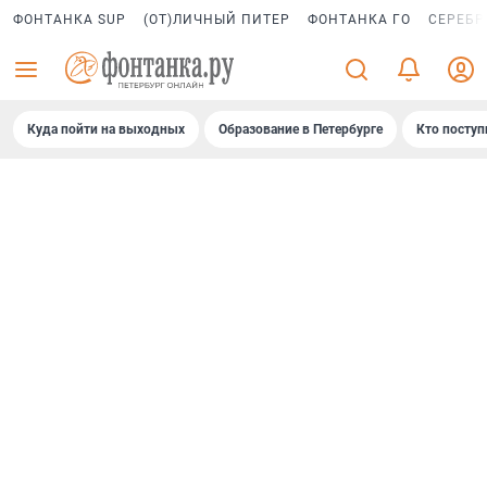
ФОНТАНКА SUP
(ОТ)ЛИЧНЫЙ ПИТЕР
ФОНТАНКА ГО
СЕРЕБР
Куда пойти на выходных
Образование в Петербурге
Кто поступ