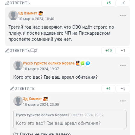
+5
–0
ОТВЕТИТЬ
Эд Хэммет
10 марта 2024, 18:40
Третий год нас заверяют, что СВО идёт строго по 
плану, и после недавнего ЧП на Пискаревском 
проспекте сомнений уже нет.
+19
–1
ОТВЕТИТЬ
2
Руссо туристо облико морале
10 марта 2024, 19:37
Кого это вас? Где ваш ареал обитания?
+1
–5
ОТВЕТИТЬ
Эд Хэммет
10 марта 2024, 23:00
Руссо туристо облико морале
10 марта 2024, 19:37
Кого это вас? Где ваш ареал обитания?
От Лахты не так уж далеко.