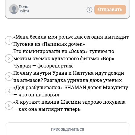
Гость
Отправить
Войти
«Меня бесила моя роль»: как сегодня выглядит
1
Пуговка из «Папиных дочек»
Его номинировали на «Оскар»: гуляем по
2
местам съемок культового фильма «Вор»
Чухрая — фоторепортаж
Почему внутри Урана и Нептуна идут дожди
3
из алмазов? Разгадка удивила даже ученых
«Дед разбушевался»: SHAMAN довел Мизулину
4
— что он натворил
«Я крутая»: певица Жасмин здорово похудела
5
— как она выглядит теперь
ПРИСОЕДИНИТЬСЯ