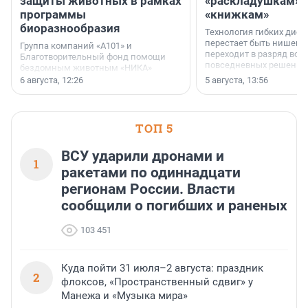
защиты животных в рамках
«раскладушкам» 
программы
«книжкам»
биоразнообразия
Технология гибких дисп
перестает быть нишевы
Группа компаний «А101» и
переходит в разряд вос
Благотворительный фонд помощи
повседневных решений
бездомным животным «НИКА»
заключили соглашение о
6 августа, 12:26
5 августа, 13:56
стратегическом сотрудничестве.
ТОП 5
ВСУ ударили дронами и
1
ракетами по одиннадцати
регионам России. Власти
сообщили о погибших и раненых
103 451
Куда пойти 31 июля–2 августа: праздник
2
флоксов, «Пространственный сдвиг» у
Манежа и «Музыка мира»