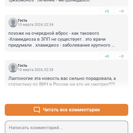
трихомоноз . лечение - метронидазол.
+2
–0
Гость
10 марта 2024, 02:34
похоже на очередной вброс - как такового 
-Хламидиоза в ЗПП не существует . это врачи 
придумали . хламидиоз - заболевание крупного 
рогатого скота - живущее в легких .при попаданию к 
+0
–0
человеку - вызывает - воспаление Легких . не более. 
успешно лечится метронидазолом . в мочеполовых 
Гость
путях - не живет. Хламидийная пневмония — один из 
10 марта 2024, 02:28
вариантов атипичной пневмонии, который вызван 
Лахтоногие эта новость вас сильно порадовала, а 
внутриклеточными бактериями Chlamydia. Это 
статистику по ВИЧ в России ни кто не смотрел???
довольно распространенный вариант заболевания, 
который составляет 5-10% от всех случаев 
+1
–1
воспаления легких, а при эпидемических вспышках 
частота инфекции в структуре пневмоний может 
Читать все комментарии
возрастать до 25%.