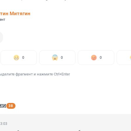
тин Митягин
ент
0
0
0
ыделите фрагмент и нажмите Ctrl+Enter
ИИ
38
13:03