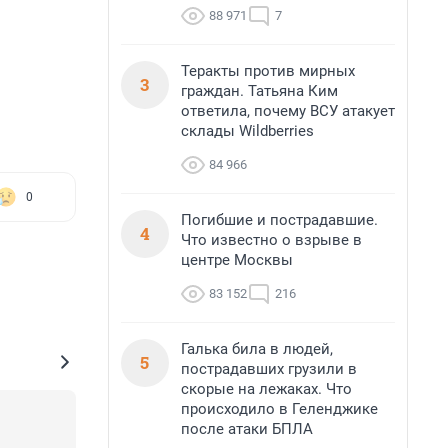
88 971
7
Теракты против мирных
3
граждан. Татьяна Ким
ответила, почему ВСУ атакует
склады Wildberries
84 966
0
Погибшие и пострадавшие.
4
Что известно о взрыве в
центре Москвы
83 152
216
Галька била в людей,
5
пострадавших грузили в
скорые на лежаках. Что
происходило в Геленджике
после атаки БПЛА