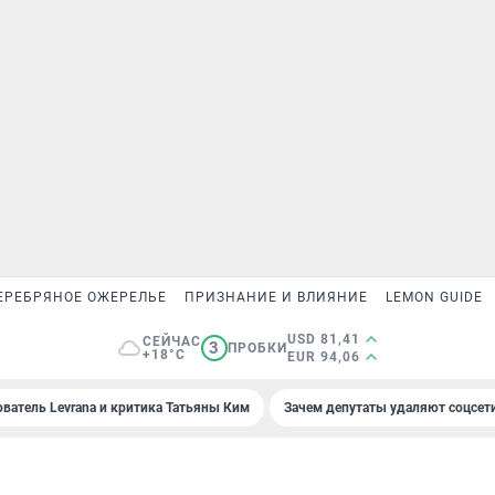
ЕРЕБРЯНОЕ ОЖЕРЕЛЬЕ
ПРИЗНАНИЕ И ВЛИЯНИЕ
LEMON GUIDE
USD 81,41
СЕЙЧАС
3
ПРОБКИ
+18°C
EUR 94,06
ователь Levrana и критика Татьяны Ким
Зачем депутаты удаляют соцсет