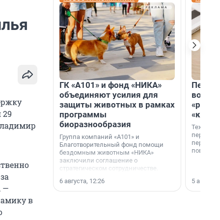
илья
ГК «А101» и фонд «НИКА»
Петер
объединяют усилия для
возвр
ержку
защиты животных в рамках
«раскл
 29
программы
«книж
биоразнообразия
Владимир
Технолог
перестае
Группа компаний «А101» и
переходи
Благотворительный фонд помощи
повседне
бездомным животным «НИКА»
заключили соглашение о
ственно
стратегическом сотрудничестве.
за
6 августа, 12:26
5 августа,
, —
намику в
о