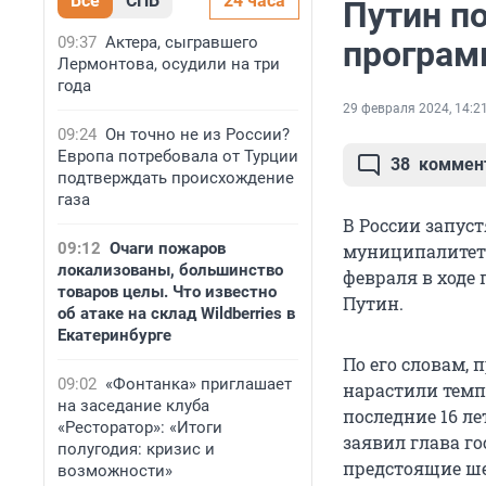
Все
СПБ
24 часа
Путин п
09:37
Актера, сыгравшего
програм
Лермонтова, осудили на три
года
29 февраля 2024, 14:2
09:24
Он точно не из России?
Европа потребовала от Турции
38
коммен
подтверждать происхождение
газа
В России запус
09:12
Очаги пожаров
муниципалитето
локализованы, большинство
февраля в ходе
товаров целы. Что известно
Путин.
об атаке на склад Wildberries в
Екатеринбурге
По его словам,
09:02
«Фонтанка» приглашает
нарастили темп
на заседание клуба
последние 16 ле
«Ресторатор»: «Итоги
заявил глава го
полугодия: кризис и
предстоящие ше
возможности»