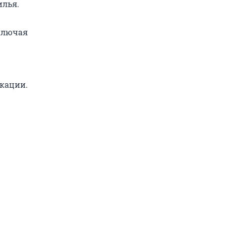
илья.
включая
кации.