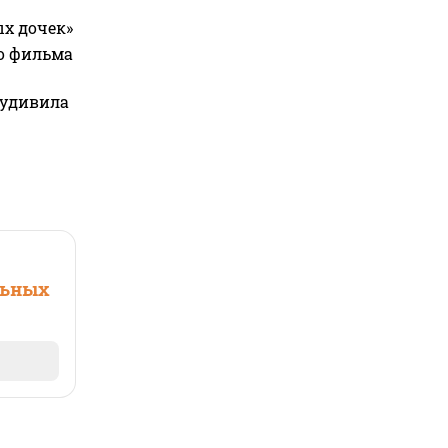
ых дочек»
го фильма
 удивила
льных