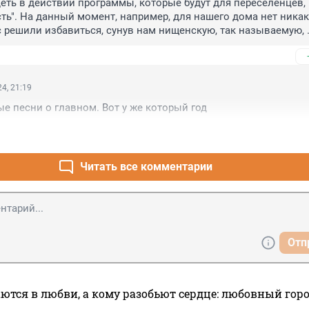
еть в действии программы, которые будут для переселенцев, 
сть". На данный момент, например, для нашего дома нет никак
с решили избавиться, сунув нам нищенскую, так называемую, 
ость", на которую наша не приобретём даже студию((( где 
тупное и комфортное? И это в ХМАО, нефтяном крае нашей Р
4, 21:19
е песни о главном. Вот у же который год
Читать все комментарии
Отп
ются в любви, а кому разобьют сердце: любовный гор