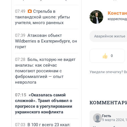
07:49
Стрельба в
Констан
таиландской школе: убиты
корреспонд
учителя, много раненых
07:39
Атакован объект
Аварийное жилье
Wildberries в Екатеринбурге, он
горит
0
07:28
Боль, которую не видят
анализы: как сейчас
помогают россиянам с
Увидели опечатку? В
фибромиалгией — опыт
невролога
07:15
«Оказалась самой
сложной». Трамп объявил о
КОММЕНТАР
прогрессе в урегулировании
украинского конфликта
Гость
9 марта 2024, 
07:03
В 100 г всего 23 ккал: