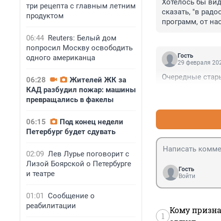
Хотелось бы вид
три рецепта с главным летним
сказать, "в радо
продуктом
программ, от на
"выкупную стоим
06:44
Reuters: Белый дом
пресловутое дос
попросил Москву освободить
Гость
одного американца
29 февраля 202
Очередные стары
06:28
Жителей ЖК за
КАД разбудил пожар: машины
превращались в факелы
06:15
Под конец недели
Петербург будет сдувать
02:09
Лев Лурье поговорит с
Лизой Боярской о Петербурге
Гость
и театре
Войти
01:01
Сообщение о
реабилитации
Кому призна
1