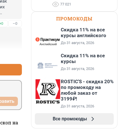
иак 
77 021
их 
ПРОМОКОДЫ
+0
–0
одины.
Скидка 11% на все
курсы английского
До 31 августа, 2026
Скидка 11% на все
+0
–0
курсы
До 31 августа, 2026
ROSTIC'S - скидка 20%
по промокоду на
любой заказ от
3199₽!
равить
До 31 августа, 2026
Все промокоды
оскоп на