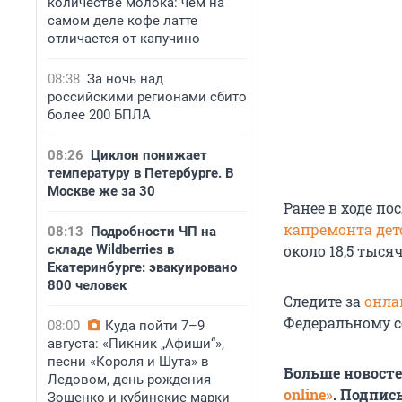
количестве молока: чем на
самом деле кофе латте
отличается от капучино
08:38
За ночь над
российскими регионами сбито
более 200 БПЛА
08:26
Циклон понижает
температуру в Петербурге. В
Москве же за 30
Ранее в ходе п
капремонта дет
08:13
Подробности ЧП на
складе Wildberries в
около 18,5 тыся
Екатеринбурге: эвакуировано
800 человек
Следите за
онла
Федеральному 
08:00
Куда пойти 7–9
августа: «Пикник „Афиши“»,
песни «Короля и Шута» в
Больше новост
Ледовом, день рождения
online»
. Подпис
Зощенко и кубинские марки