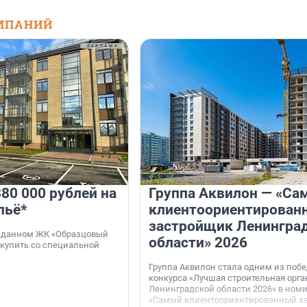
МПАНИЙ
80 000 рублей на
Группа Аквилон — «Са
льё*
клиентоориентирован
застройщик Ленингра
 сданном ЖК «Образцовый
области» 2026
 купить со специальной
Группа Аквилон стала одним из поб
конкурса «Лучшая строительная орг
Ленинградской области 2026» в ном
«Самый клиентоориентированный з