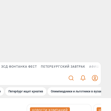
ЗСД ФОНТАНКА ФЕСТ
ПЕТЕРБУРГСКИЙ ЗАВТРАК
АФИША PLUS
и
Петербург ищет креатив
Олимпиадники и льготники в вузах СПб
НОВОСТИ КОМПАНИЙ
НОВОС