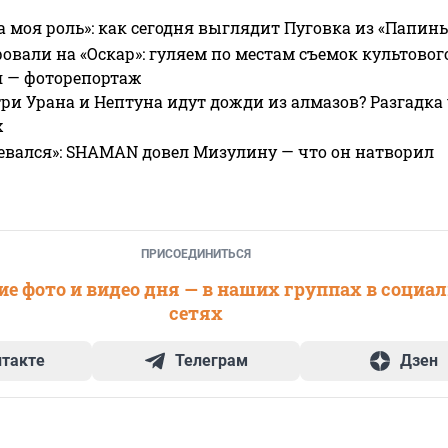
а моя роль»: как сегодня выглядит Пуговка из «Папин
овали на «Оскар»: гуляем по местам съемок культово
я — фоторепортаж
ри Урана и Нептуна идут дожди из алмазов? Разгадка
х
евался»: SHAMAN довел Мизулину — что он натворил
ПРИСОЕДИНИТЬСЯ
е фото и видео дня — в наших группах в социа
сетях
нтакте
Телеграм
Дзен