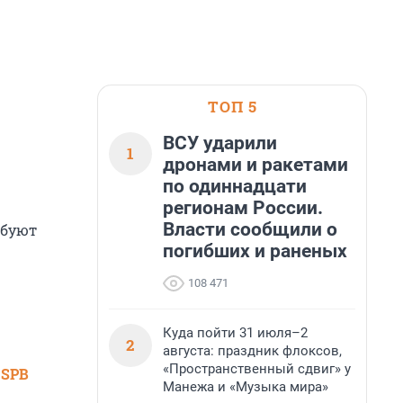
ТОП 5
ВСУ ударили
1
дронами и ракетами
по одиннадцати
регионам России.
Власти сообщили о
ебуют
погибших и раненых
108 471
Куда пойти 31 июля–2
2
августа: праздник флоксов,
«Пространственный сдвиг» у
 SPB
Манежа и «Музыка мира»