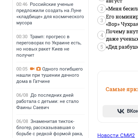
август
00:46
Российские ученые
2
«Меня бесил
предложили создать на Луне
Его номинир
«кладбище» для космического
3
мусора
«Вор» Чухра
Почему внут
4
00:30
Трамп: прогресс в
даже учены
переговорах по Украине есть,
5
«Дед разбуш
но новых ракет Киев не
получит
00:05
Одного погибшего
нашли при тушении дачного
дома в Гатчине
Самые ярки
06/08
До последних дней
работала с детьми: не стало
Фаины Саевич
ВКо
06/08
Знаменитая тикток-
блогер, рассказывавшая о
борьбе с редкой формой рака,
Новости СМИ2