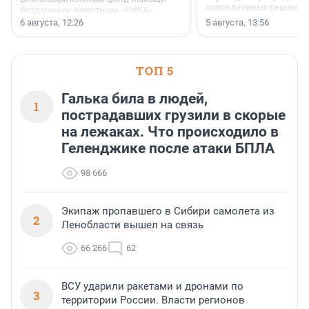
повседневных решений
бездомным животным «НИКА»
заключили соглашение о
6 августа, 12:26
5 августа, 13:56
стратегическом сотрудничестве.
ТОП 5
Галька била в людей,
1
пострадавших грузили в скорые
на лежаках. Что происходило в
Геленджике после атаки БПЛА
98 666
Экипаж пропавшего в Сибири самолета из
2
Ленобласти вышел на связь
66 266
62
ВСУ ударили ракетами и дронами по
3
территории России. Власти регионов