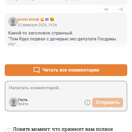
+0
–0
prosto korsak
22 февраля 2024, 14:26
Какой-то заголовок странный.

"Том Круз порвал с дочерью экс-депутата Госдумы 
РФ".

Что именно он порвал с дочерью - не указано!
+0
–1
Читать все комментарии
Гость
Отправить
Войти
Ловите момент: что принесет вам полное