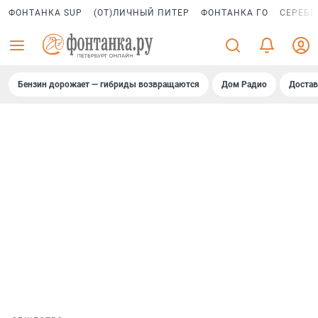
ФОНТАНКА SUP
(ОТ)ЛИЧНЫЙ ПИТЕР
ФОНТАНКА ГО
СЕРЕБР
Бензин дорожает — гибриды возвращаются
Дом Радио
Достав