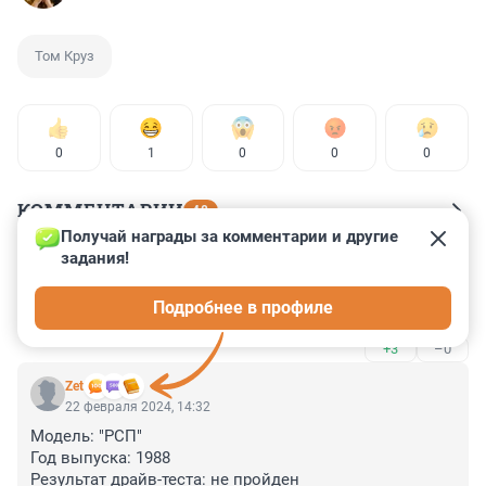
Том Круз
0
1
0
0
0
КОММЕНТАРИИ
48
Получай награды за комментарии и другие 
задания!
Гость
22 февраля 2024, 14:57
Подробнее в профиле
сельская львица))))))))
+3
–0
Zet
22 февраля 2024, 14:32
Модель: "РСП"

Год выпуска: 1988

Результат драйв-теста: не пройден