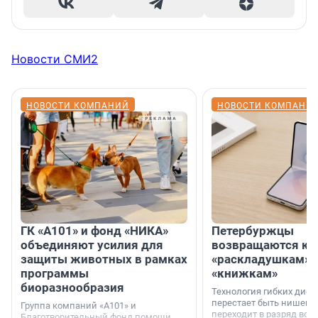
Новости СМИ2
НОВОСТИ КОМПАНИЙ
НОВОСТИ КОМПАНИ
ГК «А101» и фонд «НИКА»
Петербуржцы
объединяют усилия для
возвращаются к
защиты животных в рамках
«раскладушкам» 
программы
«книжкам»
биоразнообразия
Технология гибких дисп
перестает быть нишевы
Группа компаний «А101» и
переходит в разряд вос
Благотворительный фонд помощи