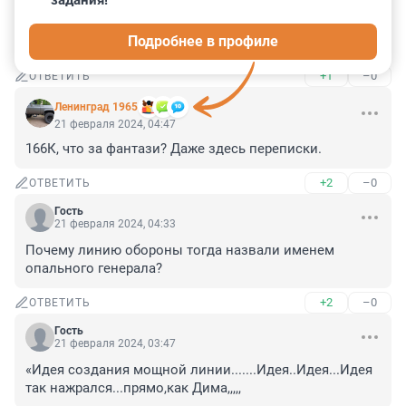
задания!
Гость
21 февраля 2024, 04:50
Подробнее в профиле
А какие у него ботанки , чудо вездеходы .
+1
–0
ОТВЕТИТЬ
Ленинград 1965
21 февраля 2024, 04:47
166К, что за фантази? Даже здесь переписки.
+2
–0
ОТВЕТИТЬ
Гость
21 февраля 2024, 04:33
Почему линию обороны тогда назвали именем 
опального генерала?
+2
–0
ОТВЕТИТЬ
Гость
21 февраля 2024, 03:47
«Идея создания мощной линии.......Идея..Идея...Идея 
так нажрался...прямо,как Дима,,,,,