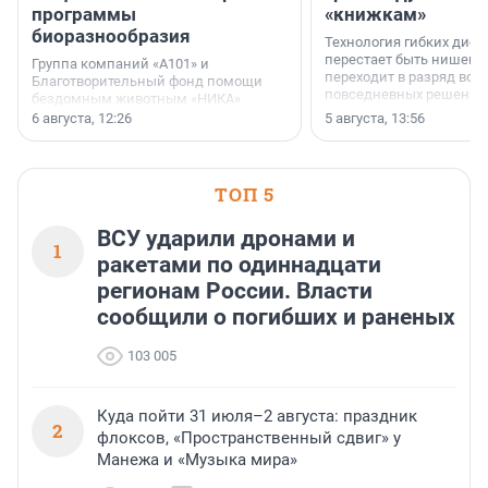
программы
«книжкам»
биоразнообразия
Технология гибких дисп
перестает быть нишевы
Группа компаний «А101» и
переходит в разряд вос
Благотворительный фонд помощи
повседневных решений
бездомным животным «НИКА»
заключили соглашение о
6 августа, 12:26
5 августа, 13:56
стратегическом сотрудничестве.
ТОП 5
ВСУ ударили дронами и
1
ракетами по одиннадцати
регионам России. Власти
сообщили о погибших и раненых
103 005
Куда пойти 31 июля–2 августа: праздник
2
флоксов, «Пространственный сдвиг» у
Манежа и «Музыка мира»