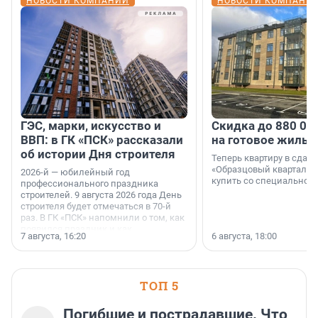
НОВОСТИ КОМПАНИЙ
НОВОСТИ КОМПАНИ
ГЭС, марки, искусство и
Скидка до 880 00
ВВП: в ГК «ПСК» рассказали
на готовое жильё
об истории Дня строителя
Теперь квартиру в сда
«Образцовый квартал 1
2026-й — юбилейный год
купить со специальной 
профессионального праздника
строителей. 9 августа 2026 года День
строителя будет отмечаться в 70-й
раз. В ГК «ПСК» напомнили о том, как
появился праздник и как
7 августа, 16:20
6 августа, 18:00
поменялась роль строительства.
ТОП 5
Погибшие и пострадавшие. Что