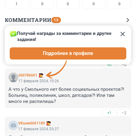
1
0
0
0
0
КОММЕНТАРИИ
13
Получай награды за комментарии и другие 
Гость
17 февраля 2024, 19:56
задания!
Лучше бы в Рыбацком построили новый Дом 
Подробнее в профиле
культуры - дешевле и пользы людям больше
+0
–0
260786601
17 февраля 2024, 10:26
А что у Смольного нет более социальных проектов?! 
Больниц, поликлиник, школ, детсадов?! Или там 
много не распилишь?
+1
–2
VKuser6061189
17 февраля 2024, 03:27