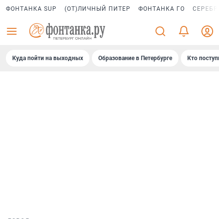
ФОНТАНКА SUP
(ОТ)ЛИЧНЫЙ ПИТЕР
ФОНТАНКА ГО
СЕРЕБР
Куда пойти на выходных
Образование в Петербурге
Кто поступ