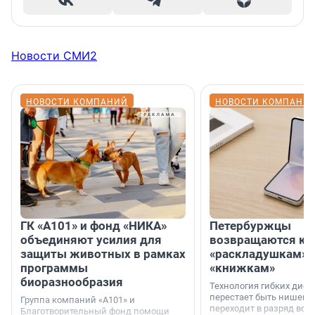
Новости СМИ2
НОВОСТИ КОМПАНИЙ
НОВОСТИ КОМПАНИ
ГК «А101» и фонд «НИКА»
Петербуржцы
объединяют усилия для
возвращаются к
защиты животных в рамках
«раскладушкам» 
программы
«книжкам»
биоразнообразия
Технология гибких дисп
перестает быть нишевы
Группа компаний «А101» и
переходит в разряд вос
Благотворительный фонд помощи