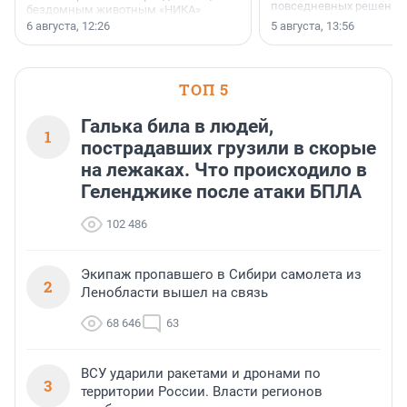
повседневных решений
бездомным животным «НИКА»
заключили соглашение о
6 августа, 12:26
5 августа, 13:56
стратегическом сотрудничестве.
ТОП 5
Галька била в людей,
1
пострадавших грузили в скорые
на лежаках. Что происходило в
Геленджике после атаки БПЛА
102 486
Экипаж пропавшего в Сибири самолета из
2
Ленобласти вышел на связь
68 646
63
ВСУ ударили ракетами и дронами по
3
территории России. Власти регионов