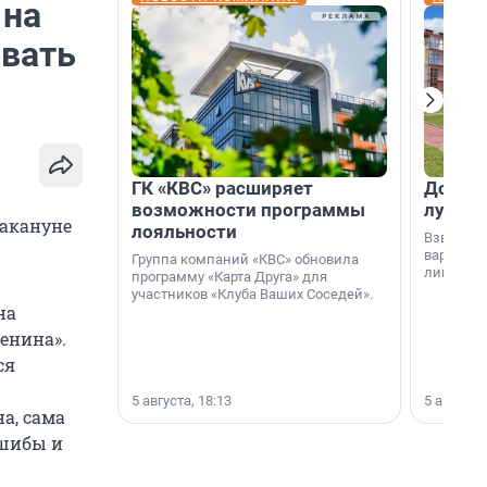
 на
овать
ГК «КВС» расширяет
Дом ил
возможности программы
лучше 
накануне
лояльности
Взвешива
варианто
Группа компаний «КВС» обновила
лишнего 
программу «Карта Друга» для
участников «Клуба Ваших Соседей».
на
енина».
ся
5 августа, 18:13
5 августа,
а, сама
ушибы и