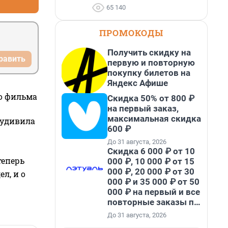
65 140
ПРОМОКОДЫ
Получить скидку на
равить
первую и повторную
покупку билетов на
Яндекс Афише
го фильма
Скидка 50% от 800 ₽
на первый заказ,
максимальная скидка
 удивила
600 ₽
До 31 августа, 2026
Скидка 6 000 ₽ от 10
теперь
000 ₽, 10 000 ₽ от 15
000 ₽, 20 000 ₽ от 30
л, и о
000 ₽ и 35 000 ₽ от 50
000 ₽ на первый и все
повторные заказы по
промокоду НАБЕРИ
До 31 августа, 2026