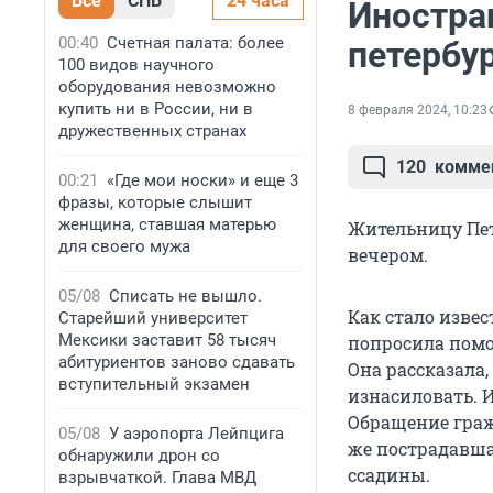
Все
СПБ
24 часа
Иностра
00:40
Счетная палата: более
петербу
100 видов научного
оборудования невозможно
купить ни в России, ни в
8 февраля 2024, 10:23
дружественных странах
120
комме
00:21
«Где мои носки» и еще 3
фразы, которые слышит
женщина, ставшая матерью
Жительницу Пет
для своего мужа
вечером.
05/08
Списать не вышло.
Как стало извес
Старейший университет
Мексики заставит 58 тысяч
попросила помо
абитуриентов заново сдавать
Она рассказала,
вступительный экзамен
изнасиловать. 
Обращение граж
05/08
У аэропорта Лейпцига
же пострадавша
обнаружили дрон со
ссадины.
взрывчаткой. Глава МВД