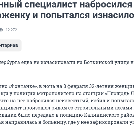
нный специалист набросился
рженку и попытался изнасил
12 272
нтариев
ербурга едва не изнасиловали на Боткинской улице 
тно «Фонтанке», в ночь на 8 февраля 32-летняя женщи
щи у полиции метрополитена на станции «Площадь Л
 что на нее набросился неизвестный, избил и попытал
Инцидент произошел рядом со строительными лесами.
данки было передано в полицию Калининского район
я направилась в больницу, где у нее зафиксировали 