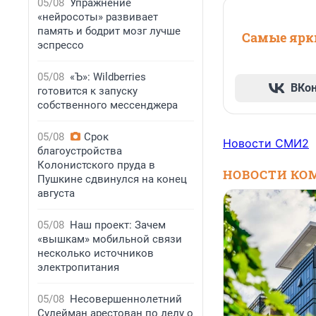
05/08
Упражнение
«нейросоты» развивает
память и бодрит мозг лучше
Самые ярки
эспрессо
05/08
«Ъ»: Wildberries
ВКо
готовится к запуску
собственного мессенджера
05/08
Срок
Новости СМИ2
благоустройства
Колонистского пруда в
НОВОСТИ КО
Пушкине сдвинулся на конец
августа
05/08
Наш проект: Зачем
«вышкам» мобильной связи
несколько источников
электропитания
05/08
Несовершеннолетний
Сулейман арестован по делу о