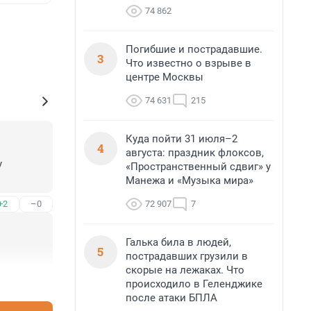
74 862
Погибшие и пострадавшие.
3
Что известно о взрыве в
центре Москвы
74 631
215
Куда пойти 31 июля–2
4
августа: праздник флоксов,
 
«Пространственный сдвиг» у
Манежа и «Музыка мира»
72 907
7
+2
–0
Галька била в людей,
5
пострадавших грузили в
скорые на лежаках. Что
+0
–0
происходило в Геленджике
после атаки БПЛА