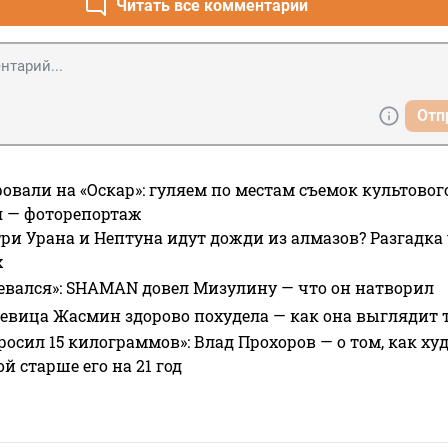
Читать все комментарии
Отп
овали на «Оскар»: гуляем по местам съемок культово
я — фоторепортаж
ри Урана и Нептуна идут дожди из алмазов? Разгадка
х
евался»: SHAMAN довел Мизулину — что он натворил
 певица Жасмин здорово похудела — как она выглядит 
росил 15 килограммов»: Влад Прохоров — о том, как худе
 старше его на 21 год