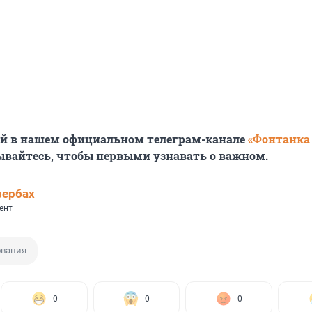
ей в нашем официальном телеграм-канале
«Фонтанка
ывайтесь, чтобы первыми узнавать о важном.
вербах
ент
ования
0
0
0