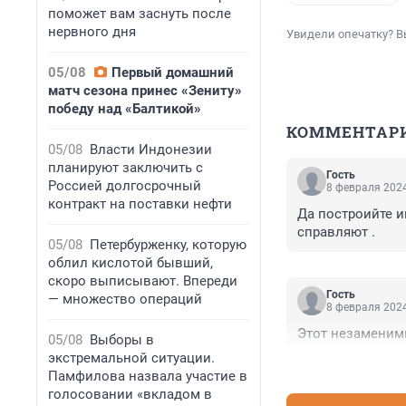
поможет вам заснуть после
нервного дня
Увидели опечатку? В
05/08
Первый домашний
матч сезона принес «Зениту»
победу над «Балтикой»
КОММЕНТАР
05/08
Власти Индонезии
планируют заключить с
Гость
Россией долгосрочный
8 февраля 2024
контракт на поставки нефти
Да построийте и
справляют .
05/08
Петербурженку, которую
облил кислотой бывший,
скоро выписывают. Впереди
Гость
— множество операций
8 февраля 2024
Этот незаменимы
05/08
Выборы в
экстремальной ситуации.
Памфилова назвала участие в
голосовании «вкладом в