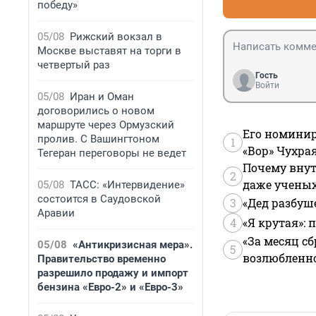
победу»
05/08
Рижский вокзал в
Москве выставят на торги в
четвертый раз
Гость
Войти
05/08
Иран и Оман
договорились о новом
маршруте через Ормузский
Его номинир
пролив. С Вашингтоном
1
«Вор» Чухра
Тегеран переговоры не ведет
Почему внут
2
даже учены
05/08
ТАСС: «Интервидение»
состоится в Саудовской
3
«Дед разбуш
Аравии
4
«Я крутая»:
«За месяц сб
05/08
«Антикризисная мера».
5
возлюбленной
Правительство временно
разрешило продажу и импорт
бензина «Евро-2» и «Евро-3»