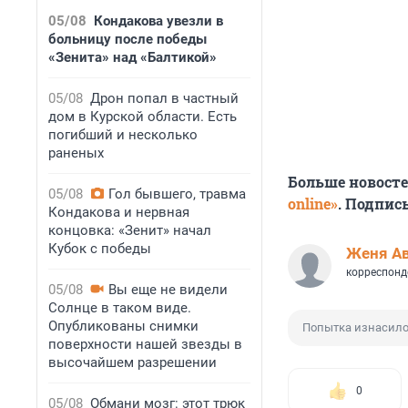
05/08
Кондакова увезли в
больницу после победы
«Зенита» над «Балтикой»
05/08
Дрон попал в частный
дом в Курской области. Есть
погибший и несколько
раненых
Больше новост
05/08
Гол бывшего, травма
online»
. Подпис
Кондакова и нервная
концовка: «Зенит» начал
Кубок с победы
Женя А
корреспонд
05/08
Вы еще не видели
Солнце в таком виде.
Опубликованы снимки
Попытка изнасил
поверхности нашей звезды в
высочайшем разрешении
0
05/08
Обмани мозг: этот трюк