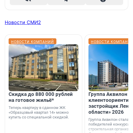
Новости СМИ2
НОВОСТИ КОМПАНИЙ
НОВОСТИ КОМПАНИ
Скидка до 880 000 рублей
Группа Аквилон 
на готовое жильё*
клиентоориентир
застройщик Лени
Теперь квартиру в сданном ЖК
области» 2026
«Образцовый квартал 14» можно
купить со специальной скидкой.
Группа Аквилон стала 
победителей конкурса 
строительная организа