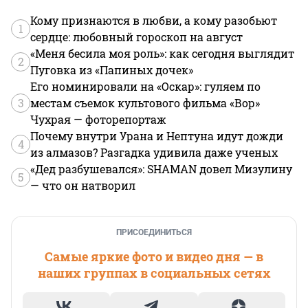
Кому признаются в любви, а кому разобьют
1
сердце: любовный гороскоп на август
«Меня бесила моя роль»: как сегодня выглядит
2
Пуговка из «Папиных дочек»
Его номинировали на «Оскар»: гуляем по
3
местам съемок культового фильма «Вор»
Чухрая — фоторепортаж
Почему внутри Урана и Нептуна идут дожди
4
из алмазов? Разгадка удивила даже ученых
«Дед разбушевался»: SHAMAN довел Мизулину
5
— что он натворил
ПРИСОЕДИНИТЬСЯ
Самые яркие фото и видео дня — в
наших группах в социальных сетях