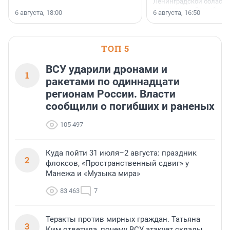
Ленинградской области 
номинации «Самый
6 августа, 18:00
6 августа, 16:50
клиентоориентированн
застройщик Ленинград
области».
ТОП 5
ВСУ ударили дронами и
1
ракетами по одиннадцати
регионам России. Власти
сообщили о погибших и раненых
105 497
Куда пойти 31 июля–2 августа: праздник
2
флоксов, «Пространственный сдвиг» у
Манежа и «Музыка мира»
83 463
7
Теракты против мирных граждан. Татьяна
3
Ким ответила, почему ВСУ атакует склады