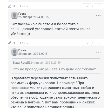
+7
–0
ОТВЕТИТЬ
Гость
25 января 2024, 00:15
Кот пассажир с билетом и более того с 
защищающей уголовной статьёй почти как за 
убийство:))
+2
–0
ОТВЕТИТЬ
Гость
25 января 2024, 00:51
Slava_Rossii2
24 января 2024, 23:59
Это не проводник решает. Его дело обслуживать пассажиров, в т.ч. с животными.
В правилах перевозки животных есть много 
размытых формулировок. Например: "При 
перевозке мелких домашних животных, собак и 
птиц их владельцы или сопровождающие должны 
обеспечить соблюдение санитарно-гигиенического 
режима в вагоне. ". Вот вам проводник и скажет, 
что ваше животное нарушает режим.