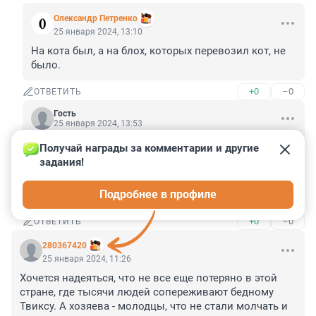
Олександр Петренко
25 января 2024, 13:10
На кота был, а на блох, которых перевозил кот, не 
было.
+0
–0
ОТВЕТИТЬ
Гость
25 января 2024, 13:53
Получай награды за комментарии и другие 
Олександр Петренко
25 января 2024, 13:10
задания!
На кота был, а на блох, которых перевозил кот, не было.
Подробнее в профиле
Но твоих-то бесплатно везут.
+0
–0
ОТВЕТИТЬ
280367420
25 января 2024, 11:26
Хочется надеяться, что не все еще потеряно в этой 
стране, где тысячи людей сопереживают бедному 
Твиксу. А хозяева - молодцы, что не стали молчать и 