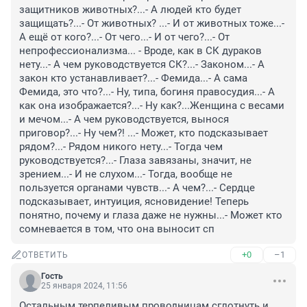
защитников животных?...- А людей кто будет 
защищать?...- От животных? ...- И от животных тоже...- 
А ещё от кого?...- От чего...- И от чего?...- От 
непрофессионализма... - Вроде, как в СК дураков 
нету...- А чем руководствуется СК?...- Законом...- А 
закон кто устанавливает?...- Фемида...- А сама 
Фемида, это что?...- Ну, типа, богиня правосудия...- А 
как она изображается?...- Ну как?...Женщина с весами 
и мечом...- А чем руководствуется, вынося 
приговор?...- Ну чем?! ...- Может, кто подсказывает 
рядом?...- Рядом никого нету...- Тогда чем 
руководствуется?...- Глаза завязаны, значит, не 
зрением...- И не слухом...- Тогда, вообще не 
пользуется органами чувств...- А чем?...- Сердце 
подсказывает, интуиция, ясновидение! Теперь 
понятно, почему и глаза даже не нужны...- Может кто 
сомневается в том, что она выносит сп
+0
–1
ОТВЕТИТЬ
Гость
25 января 2024, 11:56
Остальным терпеливым проводницам сглотнуть и 