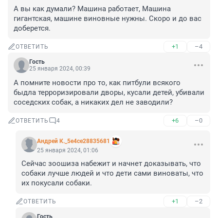
А вы как думали? Машина работает, Машина 
гигантская, машине виновные нужны. Скоро и до вас 
доберется.
+1
–4
ОТВЕТИТЬ
Гость
25 января 2024, 00:39
А помните новости про то, как питбули всякого 
быдла терроризировали дворы, кусали детей, убивали 
соседских собак, а никаких дел не заводили?
+6
–0
ОТВЕТИТЬ
4
Андрей К._5e4ce28835681
25 января 2024, 01:06
Сейчас зоошиза набежит и начнет доказывать, что 
собаки лучше людей и что дети сами виноваты, что 
их покусали собаки.
+1
–2
ОТВЕТИТЬ
Гость