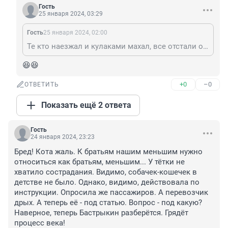
Гость
25 января 2024, 03:29
Гость
25 января 2024, 02:00
Те кто наезжал и кулаками махал, все отстали от поезда?! 😁
😆😆
+0
–0
ОТВЕТИТЬ
Показать ещё 2 ответа
Гость
24 января 2024, 23:23
Бред! Кота жаль. К братьям нашим меньшим нужно 
относиться как братьям, меньшим... У тётки не 
хватило сострадания. Видимо, собачек-кошечек в 
детстве не было. Однако, видимо, действовала по 
инструкции. Опросила же пассажиров. А перевозчик 
дрых. А теперь её - под статью. Вопрос - под какую? 

Наверное, теперь Бастрыкин разберётся. Грядёт 
процесс века! 
