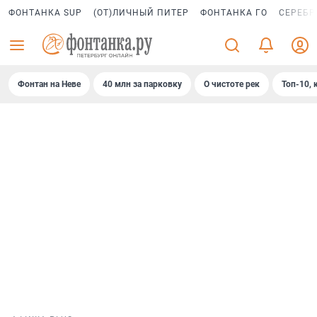
ФОНТАНКА SUP
(ОТ)ЛИЧНЫЙ ПИТЕР
ФОНТАНКА ГО
СЕРЕБР
Фонтан на Неве
40 млн за парковку
О чистоте рек
Топ-10, 