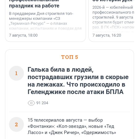
праздник на работе
2026-й — юбилейный го
профессионального пр
В преддверии Дня строителя топ-
строителей. 9 августа 2
менеджеры компании «СЗ
строителя будет отмечат
„Терминал-Ресурс“ — о планах
раз. В ГК «ПСК» напомни
компании, испытаниях и поводах для
появился праздник и к
осторожного оптимизма.
7 августа, 18:00
7 августа, 16:20
поменялась роль строит
ТОП 5
Галька била в людей,
1
пострадавших грузили в скорые
на лежаках. Что происходило в
Геленджике после атаки БПЛА
91 204
15 телесериалов августа — выбор
2
«Фонтанки»: «Коп-звезда», новые «Тед
Лассо» и «Джек Ричер», «Одержимость»