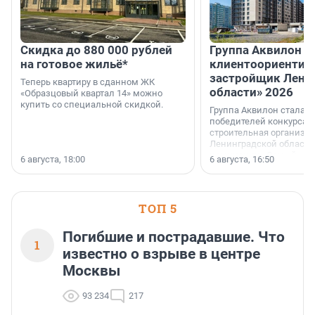
Скидка до 880 000 рублей
Группа Аквилон 
на готовое жильё*
клиентоориентир
застройщик Лени
Теперь квартиру в сданном ЖК
области» 2026
«Образцовый квартал 14» можно
купить со специальной скидкой.
Группа Аквилон стала 
победителей конкурса 
строительная организа
Ленинградской области 
номинации «Самый
6 августа, 18:00
6 августа, 16:50
клиентоориентированн
застройщик Ленинград
области».
ТОП 5
Погибшие и пострадавшие. Что
1
известно о взрыве в центре
Москвы
93 234
217