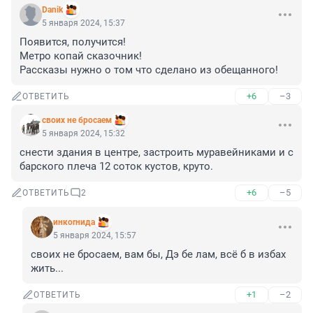
Danik
5 января 2024, 15:37
Появится, получится!

Метро копай сказочник!

Рассказы нужно о том что сделано из обещанного!
+6
–3
ОТВЕТИТЬ
своих не бросаем
5 января 2024, 15:32
снести здания в центре, застроить муравейниками и с 
барского плеча 12 соток кустов, круто.
+6
–5
ОТВЕТИТЬ
2
инкоrнида
5 января 2024, 15:57
своих не бросаем, вам бы, Дэ бе лам, всё б в избах 
жить...
+1
–2
ОТВЕТИТЬ