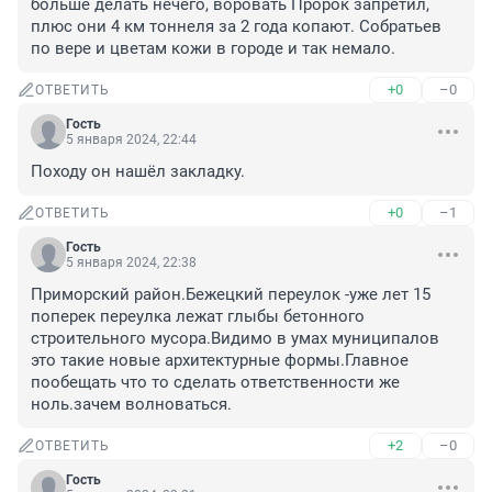
больше делать нечего, воровать Пророк запретил, 
плюс они 4 км тоннеля за 2 года копают. Собратьев 
по вере и цветам кожи в городе и так немало.
+0
–0
ОТВЕТИТЬ
Гость
5 января 2024, 22:44
Походу он нашёл закладку.
+0
–1
ОТВЕТИТЬ
Гость
5 января 2024, 22:38
Приморский район.Бежецкий переулок -уже лет 15 
поперек переулка лежат глыбы бетонного 
строительного мусора.Видимо в умах муниципалов 
это такие новые архитектурные формы.Главное 
пообещать что то сделать ответственности же 
ноль.зачем волноваться.
+2
–0
ОТВЕТИТЬ
Гость