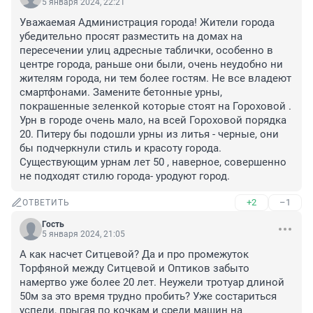
5 января 2024, 22:21
Уважаемая Администрация города! Жители города 
убедительно просят разместить на домах на 
пересечении улиц адресные таблички, особенно в 
центре города, раньше они были, очень неудобно ни 
жителям города, ни тем более гостям. Не все владеют 
смартфонами. Замените бетонные урны, 
покрашенные зеленкой которые стоят на Гороховой . 
Урн в городе очень мало, на всей Гороховой порядка 
20. Питеру бы подошли урны из литья - черные, они 
бы подчеркнули стиль и красоту города. 
Существующим урнам лет 50 , наверное, совершенно 
не подходят стилю города- уродуют город.
+2
–1
ОТВЕТИТЬ
Гость
5 января 2024, 21:05
А как насчет Ситцевой? Да и про промежуток 
Торфяной между Ситцевой и Оптиков забыто 
намертво уже более 20 лет. Неужели тротуар длиной 
50м за это время трудно пробить? Уже состариться 
успели, прыгая по кочкам и среди машин на 