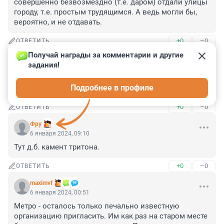
совершенно безвозмездно (т.е. даром) отдали улицы 
городу, т.е. простым трудящимся. А ведь могли бы, 
вероятно, и не отдавать.
+0
–0
ОТВЕТИТЬ
Получай награды за комментарии и другие 
Гость
8 января 2024, 11:26
задания!
Да, что у нас безвозмездно делается.... Лапша на 
Подробнее в профиле
уши....
+0
–0
ОТВЕТИТЬ
Фру
6 января 2024, 09:10
Тут д.б. камент тритона.
+0
–0
ОТВЕТИТЬ
maximvf
6 января 2024, 00:51
Метро - осталось только печально известную 
организацию пригласить. Им как раз на старом месте 