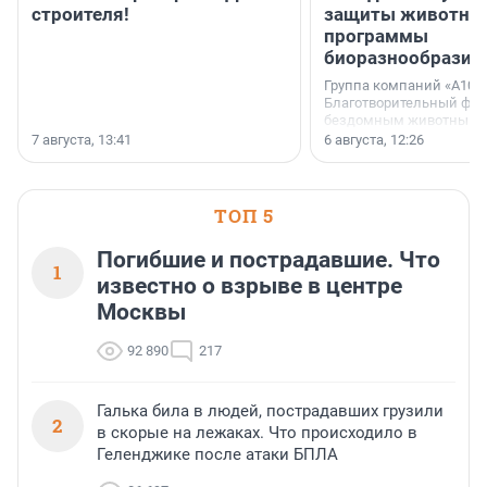
строителя!
защиты животных
программы
биоразнообразия
Группа компаний «А101»
Благотворительный фо
бездомным животным 
заключили соглашение
7 августа, 13:41
6 августа, 12:26
стратегическом сотрудн
ТОП 5
Погибшие и пострадавшие. Что
1
известно о взрыве в центре
Москвы
92 890
217
Галька била в людей, пострадавших грузили
2
в скорые на лежаках. Что происходило в
Геленджике после атаки БПЛА