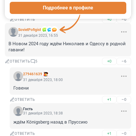
Ага можнож былоб и масквичей и новочеркассцев 
Подробнее в профиле
наблюдать былобы из того тоннелляя ))
+0
–0
ОТВЕТИТЬ
SovietPofigist
31 декабря 2023, 16:55
В Новом 2024 году ждём Николаев и Одессу в родной 
гавани!
+0
–6
ОТВЕТИТЬ
5
279461639
31 декабря 2023, 18:00
Говени
+1
–0
ОТВЕТИТЬ
Гость
31 декабря 2023, 18:38
ждём Königsberg назад в Пруссию
+1
–0
ОТВЕТИТЬ