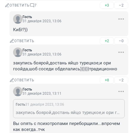
+3
–2
ОТВЕТИТЬ
7
Гость
31 декабря 2023, 13:06
КиБ!?))
+2
–0
ОТВЕТИТЬ
Гость
31 декабря 2023, 13:06
закупись боярой,достань яйцо турецкое,и ори 
гоойда,шоб соседи обделались))))))традиционно
+8
–2
ОТВЕТИТЬ
Гость
31 декабря 2023, 13:11
Гость
31 декабря 2023, 13:06
закупись боярой,достань яйцо турецкое,и ори гоойда,шоб соседи обделались))))))традиционно
Вы опять с психотропами переборщили...впрочем 
как всегда..тчк