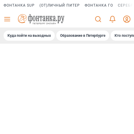
ФОНТАНКА SUP
(ОТ)ЛИЧНЫЙ ПИТЕР
ФОНТАНКА ГО
СЕРЕБР
Куда пойти на выходных
Образование в Петербурге
Кто поступ