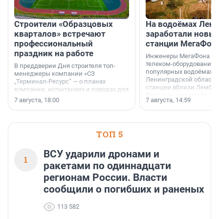
Строители «Образцовых
На водоёмах Лен
кварталов» встречают
заработали новы
профессиональный
станции МегаФон
праздник на работе
Инженеры МегаФона ус
телеком-оборудование 
В преддверии Дня строителя топ-
популярных водоёмах
менеджеры компании «СЗ
Ленинградской области
„Терминал-Ресурс“ — о планах
станции вблизи Лембол
компании, испытаниях и поводах для
Раздолинского озёр, а 
осторожного оптимизма.
7 августа, 18:00
7 августа, 14:59
недалеко от Большого Т
водопада.
ТОП 5
ВСУ ударили дронами и
1
ракетами по одиннадцати
регионам России. Власти
сообщили о погибших и раненых
113 582