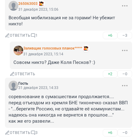
265063003
31 декабря 2023, 15:06
Всеобщая мобилизация не за горами! Не убежит 
никто!
+6
–3
ОТВЕТИТЬ
1
Заливщик голосовых планок*****
31 декабря 2023, 15:14
Совсем никто? Даже Коля Песков? :)
+2
–0
ОТВЕТИТЬ
Гость
31 декабря 2023, 14:33
соревнование в сумасшествии продолжается....

перед отъездом из кремля БНЕ тихонечко сказал ВВП 
- "...берегите Россию, не отдавайте её коммунистам... 
надеюсь она никогда не вернется в прошлое...."

как же его развели...
+6
–0
ОТВЕТИТЬ
3