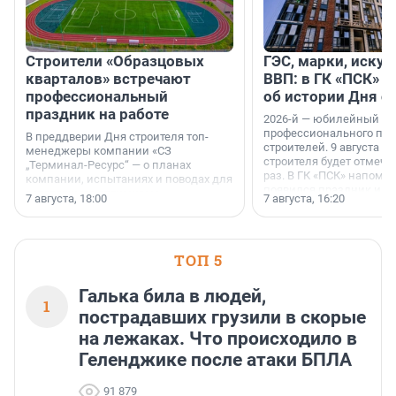
Строители «Образцовых
ГЭС, марки, искус
кварталов» встречают
ВВП: в ГК «ПСК» р
профессиональный
об истории Дня с
праздник на работе
2026-й — юбилейный го
профессионального пр
В преддверии Дня строителя топ-
строителей. 9 августа 2
менеджеры компании «СЗ
строителя будет отмечат
„Терминал-Ресурс“ — о планах
раз. В ГК «ПСК» напомни
компании, испытаниях и поводах для
появился праздник и к
осторожного оптимизма.
7 августа, 18:00
7 августа, 16:20
поменялась роль строит
ТОП 5
Галька била в людей,
1
пострадавших грузили в скорые
на лежаках. Что происходило в
Геленджике после атаки БПЛА
91 879