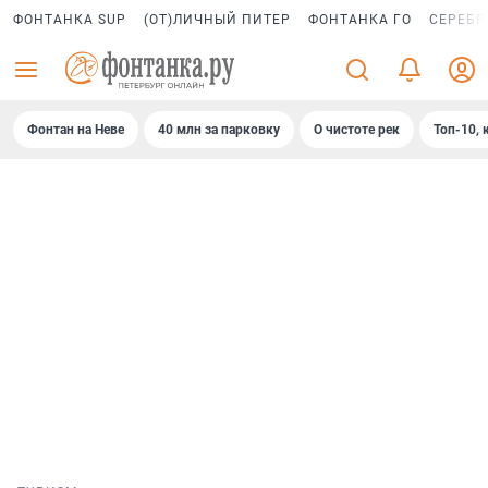
ФОНТАНКА SUP
(ОТ)ЛИЧНЫЙ ПИТЕР
ФОНТАНКА ГО
СЕРЕБР
Фонтан на Неве
40 млн за парковку
О чистоте рек
Топ-10, 