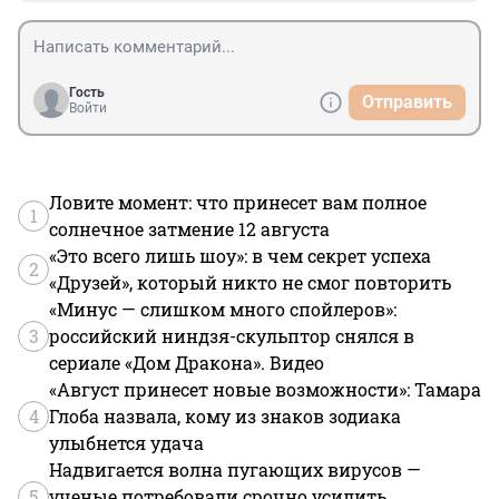
Гость
Отправить
Войти
Ловите момент: что принесет вам полное
1
солнечное затмение 12 августа
«Это всего лишь шоу»: в чем секрет успеха
2
«Друзей», который никто не смог повторить
«Минус — слишком много спойлеров»:
3
российский ниндзя-скульптор снялся в
сериале «Дом Дракона». Видео
«Август принесет новые возможности»: Тамара
4
Глоба назвала, кому из знаков зодиака
улыбнется удача
Надвигается волна пугающих вирусов —
5
ученые потребовали срочно усилить