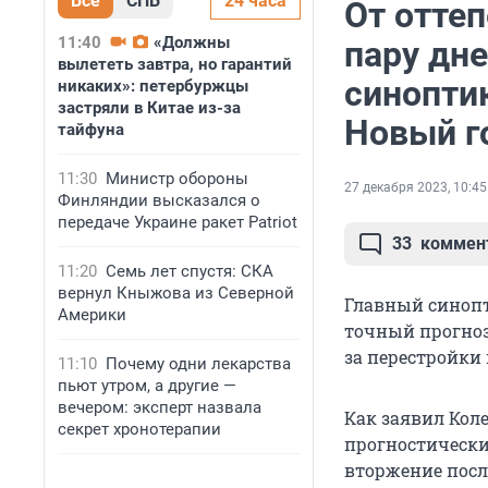
Все
СПБ
24 часа
От оттеп
11:40
«Должны
пару дне
вылететь завтра, но гарантий
синоптик
никаких»: петербуржцы
застряли в Китае из-за
Новый г
тайфуна
11:30
Министр обороны
27 декабря 2023, 10:45
Финляндии высказался о
передаче Украине ракет Patriot
33
коммен
11:20
Семь лет спустя: СКА
вернул Кныжова из Северной
Главный синопт
Америки
точный прогноз 
за перестройки 
11:10
Почему одни лекарства
пьют утром, а другие —
вечером: эксперт назвала
Как заявил Коле
секрет хронотерапии
прогностически
вторжение после