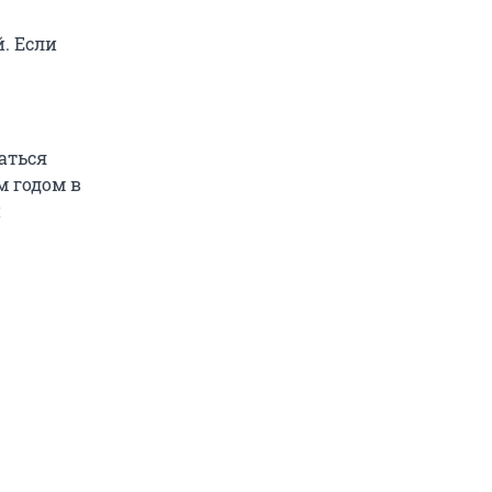
. Если
аться
м годом в
и