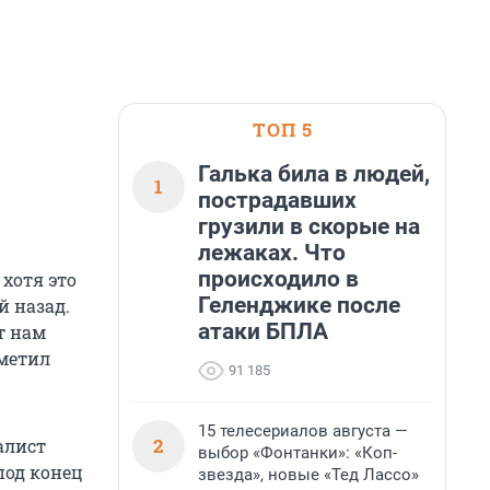
ТОП 5
Галька била в людей,
1
пострадавших
грузили в скорые на
лежаках. Что
происходило в
 хотя это
Геленджике после
й назад.
атаки БПЛА
т нам
тметил
91 185
15 телесериалов августа —
2
алист
выбор «Фонтанки»: «Коп-
под конец
звезда», новые «Тед Лассо»