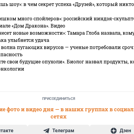
ишь шоу»: в чем секрет успеха «Друзей», который никто
ишком много спойлеров»: российский ниндзя-скульпт
риале «Дом Дракона». Видео
несет новые возможности»: Тамара Глоба назвала, кому
ака улыбнется удача
 волна пугающих вирусов — ученые потребовали сроч
опасность
те свои будущие опухоли». Биолог назвал продукты, 
онкологии
ПРИСОЕДИНИТЬСЯ
е фото и видео дня — в наших группах в социа
сетях
нтакте
Телеграм
Дзен