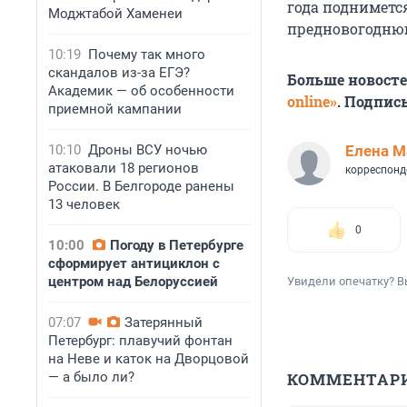
года подниметс
Моджтабой Хаменеи
предновогодню
10:19
Почему так много
скандалов из-за ЕГЭ?
Больше новост
Академик — об особенности
online»
. Подпис
приемной кампании
10:10
Дроны ВСУ ночью
Елена М
атаковали 18 регионов
корреспонд
России. В Белгороде ранены
13 человек
0
10:00
Погоду в Петербурге
сформирует антициклон с
центром над Белоруссией
Увидели опечатку? В
07:07
Затерянный
Петербург: плавучий фонтан
на Неве и каток на Дворцовой
— а было ли?
КОММЕНТАР