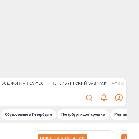
ЗСД ФОНТАНКА ФЕСТ
ПЕТЕРБУРГСКИЙ ЗАВТРАК
АФИША PLUS
Образование в Петербурге
Петербург ищет креатив
Рейтинги «Фо
НОВОСТИ КОМПАНИЙ
НОВОС