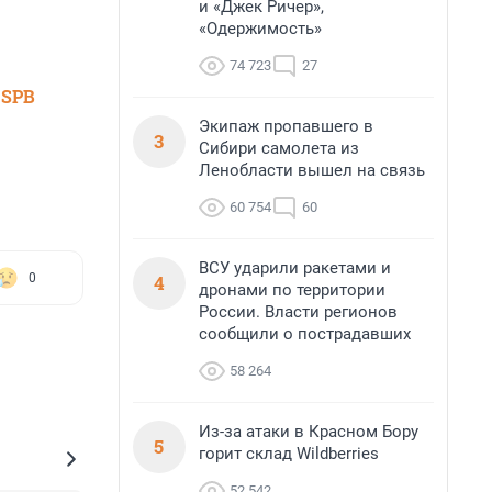
и «Джек Ричер»,
«Одержимость»
74 723
27
 SPB
Экипаж пропавшего в
3
Сибири самолета из
Ленобласти вышел на связь
60 754
60
ВСУ ударили ракетами и
4
0
дронами по территории
России. Власти регионов
сообщили о пострадавших
58 264
Из-за атаки в Красном Бору
5
горит склад Wildberries
52 542