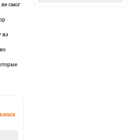
 не смог
ор
 из
но
которые
льных