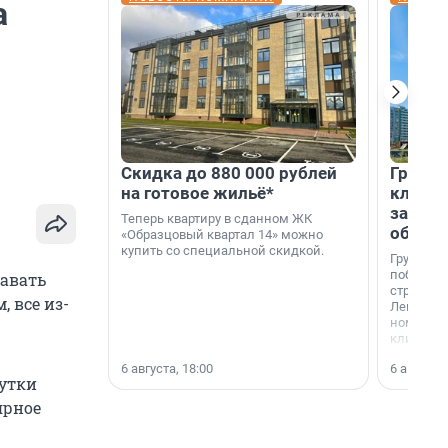
а
Скидка до 880 000 рублей
Группа
на готовое жильё*
клиен
застро
Теперь квартиру в сданном ЖК
област
«Образцовый квартал 14» можно
купить со специальной скидкой.
Группа А
победите
давать
строител
 все из-
Ленингра
номинац
клиенто
застройщ
6 августа, 18:00
6 августа,
области»
сутки
ярное