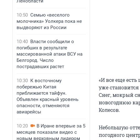
Ленобласти
10:50
Семью «веселого
молочника» Уолкера пока не
выдворяют из России
10:40
Власти сообщили о
погибших в результате
массированной атаки ВСУ на
Белгород. Число
пострадавших растет
«И все еще есть
10:30
К восточному
побережью Китая
уже становится 
приближается тайфун.
Снег, мокрый сн
Объявлен красный уровень
новогоднюю кар
опасности, отменяются
Колесов.
авиарейсы
10:20
В Иране впервые за 5
Небольшую отте
месяцев показали видео с
погодного цент
новым верховным лидером