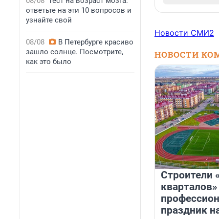
08/08
Тест на возраст мозга:
ответьте на эти 10 вопросов и
узнайте свой
Новости СМИ2
08/08
В Петербурге красиво
зашло солнце. Посмотрите,
НОВОСТИ КО
как это было
Строители 
кварталов»
профессио
праздник н