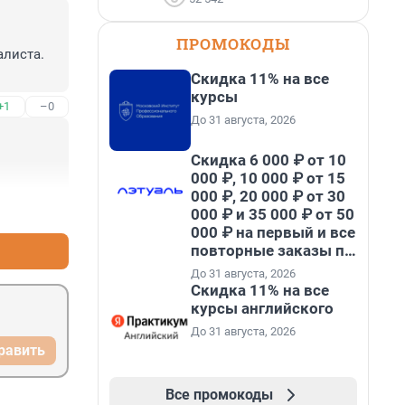
ПРОМОКОДЫ
листа.

Скидка 11% на все
курсы
+1
–0
До 31 августа, 2026
Скидка 6 000 ₽ от 10
000 ₽, 10 000 ₽ от 15
000 ₽, 20 000 ₽ от 30
+0
–0
000 ₽ и 35 000 ₽ от 50
000 ₽ на первый и все
повторные заказы по
промокоду НАБЕРИ
До 31 августа, 2026
Скидка 11% на все
курсы английского
До 31 августа, 2026
равить
Все промокоды