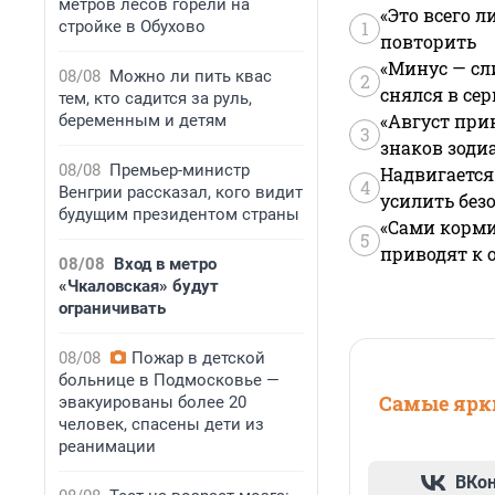
метров лесов горели на
«Это всего л
стройке в Обухово
1
повторить
«Минус — сл
08/08
Можно ли пить квас
2
снялся в се
тем, кто садится за руль,
«Август при
беременным и детям
3
знаков зоди
08/08
Премьер-министр
Надвигается
4
Венгрии рассказал, кого видит
усилить без
будущим президентом страны
«Сами корми
5
приводят к 
08/08
Вход в метро
«Чкаловская» будут
ограничивать
08/08
Пожар в детской
больнице в Подмосковье —
Самые ярки
эвакуированы более 20
человек, спасены дети из
реанимации
ВКо