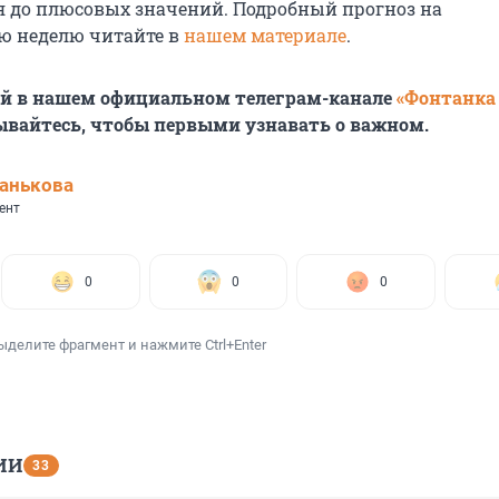
я до плюсовых значений. Подробный прогноз на
ю неделю читайте в
нашем материале
.
ей в нашем официальном телеграм-канале
«Фонтанка
ывайтесь, чтобы первыми узнавать о важном.
анькова
ент
0
0
0
ыделите фрагмент и нажмите Ctrl+Enter
ИИ
33