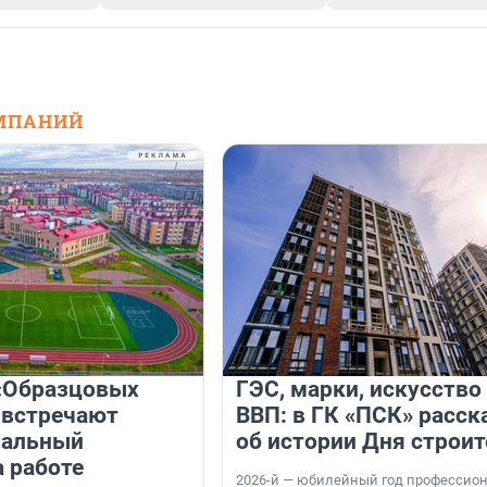
МПАНИЙ
«Образцовых
ГЭС, марки, искусство
 встречают
ВВП: в ГК «ПСК» расск
нальный
об истории Дня строит
а работе
2026-й — юбилейный год профессио