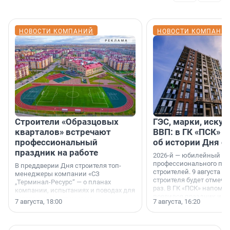
НОВОСТИ КОМПАНИЙ
НОВОСТИ КОМПАНИ
Строители «Образцовых
ГЭС, марки, искус
кварталов» встречают
ВВП: в ГК «ПСК» р
профессиональный
об истории Дня с
праздник на работе
2026-й — юбилейный го
профессионального пр
В преддверии Дня строителя топ-
строителей. 9 августа 2
менеджеры компании «СЗ
строителя будет отмечат
„Терминал-Ресурс“ — о планах
раз. В ГК «ПСК» напомни
компании, испытаниях и поводах для
появился праздник и к
осторожного оптимизма.
7 августа, 18:00
7 августа, 16:20
поменялась роль строит