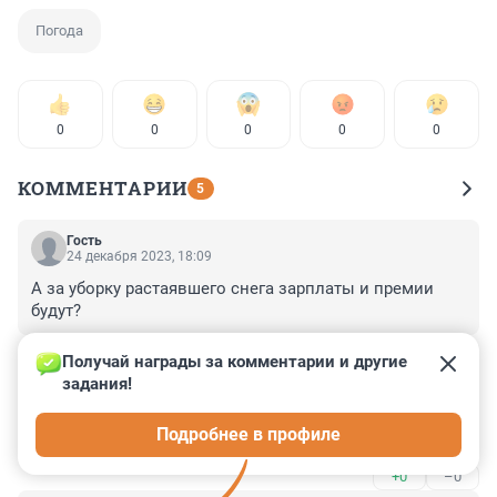
Погода
0
0
0
0
0
КОММЕНТАРИИ
5
Гость
24 декабря 2023, 18:09
А за уборку растаявшего снега зарплаты и премии 
будут?
+0
–0
Получай награды за комментарии и другие 
задания!
Гость
23 декабря 2023, 19:07
Подробнее в профиле
А в Киеве тепло.
+0
–0