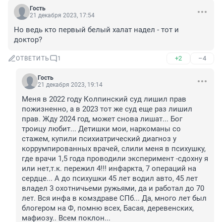
Гость
21 декабря 2023, 17:54
Но ведь кто первый белый халат надел - тот и 
доктор?
+2
–4
ОТВЕТИТЬ
1
Гость
21 декабря 2023, 19:14
Меня в 2022 году Колпинский суд лишил прав 
пожизненно, а в 2023 тот же суд еще раз лишил 
прав. Жду 2024 год, может снова лишат... Бог 
троицу любит... Детишки мои, наркоманы со 
стажем, купили психиатрический диагноз у 
коррумпированных врачей, слили меня в психушку, 
где врачи 1,5 года проводили эксперимент -сдохну я 
или нет,т.к. пережил 4!!! инфаркта, 7 операций на 
сердце... А до психушки 45 лет водил авто, 45 лет 
владел 3 охотничьеми ружьями, да и работал до 70 
лет. Вся инфа в комздраве СПб... Да, много лет был 
блогером на Ф, помню всех, Басая, деревенских, 
мафиозу.. Всем поклон...