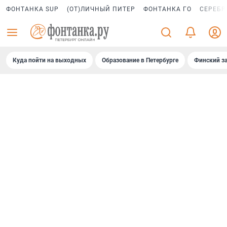
ФОНТАНКА SUP
(ОТ)ЛИЧНЫЙ ПИТЕР
ФОНТАНКА ГО
СЕРЕБР
Куда пойти на выходных
Образование в Петербурге
Финский за