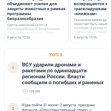
объединяют усилия для
возвращаются к
защиты животных в рамках
«раскладушкам» 
программы
«книжкам»
биоразнообразия
Технология гибких дисп
перестает быть нишевы
Группа компаний «А101» и
переходит в разряд вос
Благотворительный фонд помощи
повседневных решений
бездомным животным «НИКА»
заключили соглашение о
6 августа, 12:26
5 августа, 13:56
стратегическом сотрудничестве.
ТОП 5
ВСУ ударили дронами и
1
ракетами по одиннадцати
регионам России. Власти
сообщили о погибших и раненых
109 088
Куда пойти 31 июля–2 августа: праздник
2
флоксов, «Пространственный сдвиг» у