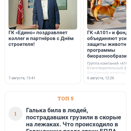
ГК «Едино» поздравляет
ГК «А101» и фонд
коллег и партнёров с Днём
объединяют усил
строителя!
защиты животных
программы
биоразнообразия
Группа компаний «А101»
Благотворительный фо
бездомным животным 
заключили соглашение
7 августа, 13:41
6 августа, 12:26
стратегическом сотрудн
ТОП 5
Галька била в людей,
1
пострадавших грузили в скорые
на лежаках. Что происходило в