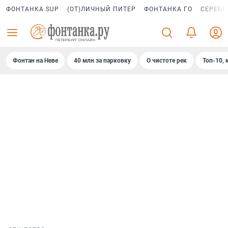
ФОНТАНКА SUP
(ОТ)ЛИЧНЫЙ ПИТЕР
ФОНТАНКА ГО
СЕРЕБР
Фонтан на Неве
40 млн за парковку
О чистоте рек
Топ-10, 