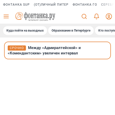
ФОНТАНКА SUP
(ОТ)ЛИЧНЫЙ ПИТЕР
ФОНТАНКА ГО
СЕРЕБР
Куда пойти на выходных
Образование в Петербурге
Кто поступ
Между «Адмиралтейской» и
СРОЧНО
«Комендантским» увеличен интервал