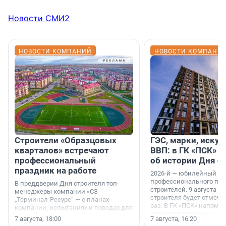
Новости СМИ2
НОВОСТИ КОМПАНИЙ
НОВОСТИ КОМПАНИ
Строители «Образцовых
ГЭС, марки, искус
кварталов» встречают
ВВП: в ГК «ПСК» р
профессиональный
об истории Дня с
праздник на работе
2026-й — юбилейный го
профессионального пр
В преддверии Дня строителя топ-
строителей. 9 августа 2
менеджеры компании «СЗ
строителя будет отмечат
„Терминал-Ресурс“ — о планах
раз. В ГК «ПСК» напомни
компании, испытаниях и поводах для
появился праздник и к
осторожного оптимизма.
7 августа, 18:00
7 августа, 16:20
поменялась роль строит