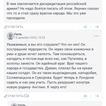
В чем заключается дискредитация российской 
армии? Не надо боятся писать об этом. Якунин сказал 
что то и стал сразу врагом народа. Мы это уже 
проходили.
+2
–0
ОТВЕТИТЬ
Гость
18 декабря 2023, 19:52
Уважаемые, а вы его слушали? Что он нес! Он 
пострашнее террориста. Он через свои книжонки в 
умы и души хочет залезть. Там поковыряться, 
нагадить и потом еще всех нас, как Пугачева, в 
холопы занести. Он идейный враг. Враг нашего 
народа и государства. Думаю, плялал бы на крови 
наших солдат. Он из таких вырожденцев, наподобие, 
Солженицына и Суворова. Будет теперь в Лондоне 
сидеть и нас уму учить. Пусть разрушает изнутри 
новую родину- Англию. К черту его!
+0
–4
ОТВЕТИТЬ
4
Гость