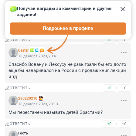
+0
–0
ОТВЕТИТЬ
Получай награды за комментарии и другие 
задания!
Гость
18 декабря 2023, 20:49
Подробнее в профиле
Царская охранка лютовала перед семнадцатым.
+0
–0
ОТВЕТИТЬ
Daster
18 декабря 2023, 20:41
Спасибо Вовану и Лексусу не разыграли бы его долго 
еще бы наваривался на России с продаж книг лекций 
и тд
+0
–0
ОТВЕТИТЬ
280220210
18 декабря 2023, 20:13
Мы перестанем называть детей Эрастами?
+0
–0
ОТВЕТИТЬ
Гость