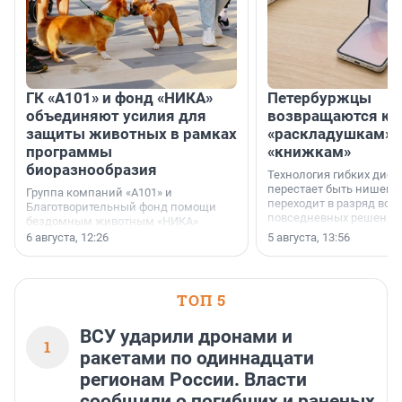
ГК «А101» и фонд «НИКА»
Петербуржцы
объединяют усилия для
возвращаются к
защиты животных в рамках
«раскладушкам» 
программы
«книжкам»
биоразнообразия
Технология гибких дисп
перестает быть нишевы
Группа компаний «А101» и
переходит в разряд вос
Благотворительный фонд помощи
повседневных решений
бездомным животным «НИКА»
заключили соглашение о
6 августа, 12:26
5 августа, 13:56
стратегическом сотрудничестве.
ТОП 5
ВСУ ударили дронами и
1
ракетами по одиннадцати
регионам России. Власти
сообщили о погибших и раненых