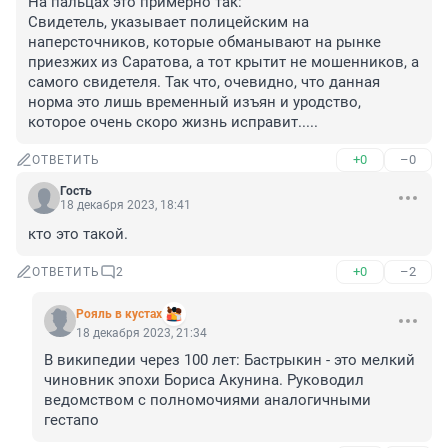
На пальцах это примерно так: 

Свидетель, указывает полицейским на 
наперсточников, которые обманывают на рынке 
приезжих из Саратова, а тот крытит не мошенников, а 
самого свидетеля. Так что, очевидно, что данная 
норма это лишь временный изъян и уродство, 
которое очень скоро жизнь исправит.....
+0
–0
ОТВЕТИТЬ
Гость
18 декабря 2023, 18:41
кто это такой.
+0
–2
ОТВЕТИТЬ
2
Рояль в кустах
18 декабря 2023, 21:34
В википедии через 100 лет: Бастрыкин - это мелкий 
чиновник эпохи Бориса Акунина. Руководил 
ведомством с полномочиями аналогичными 
гестапо