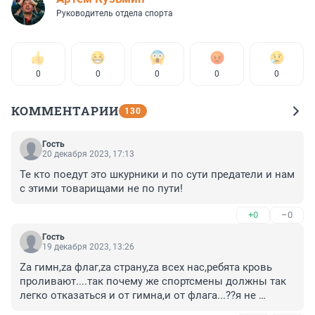
Руководитель отдела спорта
0
0
0
0
0
КОММЕНТАРИИ
130
Гость
20 декабря 2023, 17:13
Те кто поедут это шкурники и по сути предатели и нам 
с этими товарищами не по пути!
+0
–0
Гость
19 декабря 2023, 13:26
Zа гимн,zа флаг,zа страну,zа всех нас,ребята кровь 
проливают....так почему же спортсмены должны так 
легко отказаться и от гимна,и от флага...??я не 
понимаю....