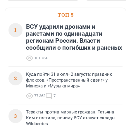
и подарить настоящий 
посетителям фестиваля
необычной фотозоне.
ТОП 5
ВСУ ударили дронами и
1
ракетами по одиннадцати
регионам России. Власти
сообщили о погибших и раненых
101 764
Куда пойти 31 июля–2 августа: праздник
2
флоксов, «Пространственный сдвиг» у
Манежа и «Музыка мира»
77 362
7
Теракты против мирных граждан. Татьяна
3
Ким ответила, почему ВСУ атакует склады
Wildberries