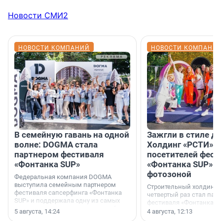
Новости СМИ2
НОВОСТИ КОМПАНИЙ
НОВОСТИ КОМПАНИ
В семейную гавань на одной
Зажгли в стиле ди
волне: DOGMA стала
Холдинг «РСТИ» 
партнером фестиваля
посетителей фест
«Фонтанка SUP»
«Фонтанка SUP» я
фотозоной
Федеральная компания DOGMA
выступила семейным партнером
Строительный холдинг 
фестиваля сапсерфинга «Фонтанка
четвертый раз стал пар
SUP» и поддержала одну из самых
фестиваля «Фонтанка S
ярких и романтичных номинаций —
раз компания стремится
5 августа, 14:24
4 августа, 12:13
«SUP-свадьба».
привезти корпоративну