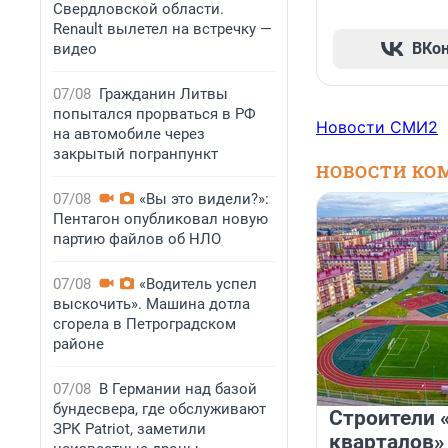
Свердловской области.
Renault вылетел на встречку —
ВКо
видео
07/08
Гражданин Литвы
попытался прорваться в РФ
Новости СМИ2
на автомобиле через
закрытый погранпункт
НОВОСТИ КО
07/08
«Вы это видели?»:
Пентагон опубликовал новую
партию файлов об НЛО
07/08
«Водитель успел
выскочить». Машина дотла
сгорела в Петроградском
районе
07/08
В Германии над базой
бундесвера, где обслуживают
Строители 
ЗРК Patriot, заметили
кварталов»