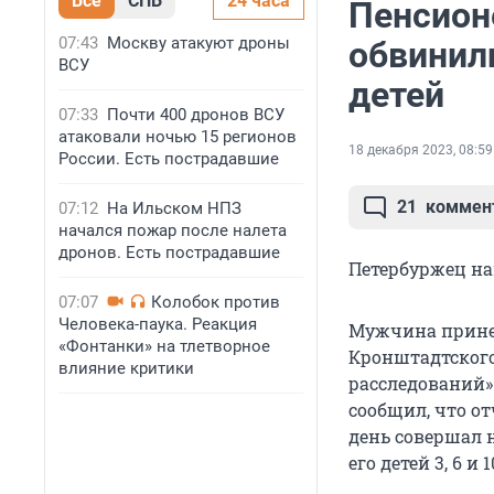
Все
СПБ
24 часа
Пенсион
07:43
Москву атакуют дроны
обвинил
ВСУ
детей
07:33
Почти 400 дронов ВСУ
атаковали ночью 15 регионов
18 декабря 2023, 08:59
России. Есть пострадавшие
21
коммен
07:12
На Ильском НПЗ
начался пожар после налета
дронов. Есть пострадавшие
Петербуржец на
07:07
Колобок против
Человека-паука. Реакция
Мужчина принес
«Фонтанки» на тлетворное
Кронштадтского
влияние критики
расследований»
сообщил, что от
день совершал 
его детей 3, 6 и 1