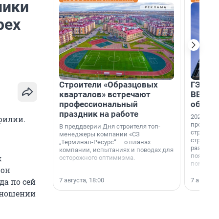
ники
рех
Строители «Образцовых
ГЭС, м
кварталов» встречают
ВВП: в
профессиональный
об ист
праздник на работе
2026-й —
филии.
професси
В преддверии Дня строителя топ-
строителе
менеджеры компании «СЗ
строителя
„Терминал-Ресурс“ — о планах
раз. В ГК
компании, испытаниях и поводах для
появился
х
осторожного оптимизма.
поменяла
 он
7 августа, 18:00
7 августа,
да по сей
отношении