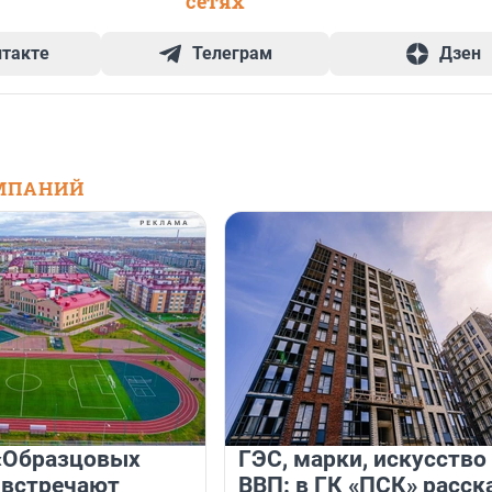
сетях
нтакте
Телеграм
Дзен
МПАНИЙ
«Образцовых
ГЭС, марки, искусство
 встречают
ВВП: в ГК «ПСК» расск