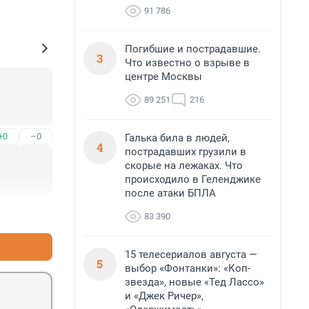
91 786
Погибшие и пострадавшие.
3
Что известно о взрыве в
центре Москвы
89 251
216
+0
–0
Галька била в людей,
4
пострадавших грузили в
скорые на лежаках. Что
происходило в Геленджике
после атаки БПЛА
+0
–0
83 390
15 телесериалов августа —
5
выбор «Фонтанки»: «Коп-
звезда», новые «Тед Лассо»
и «Джек Ричер»,