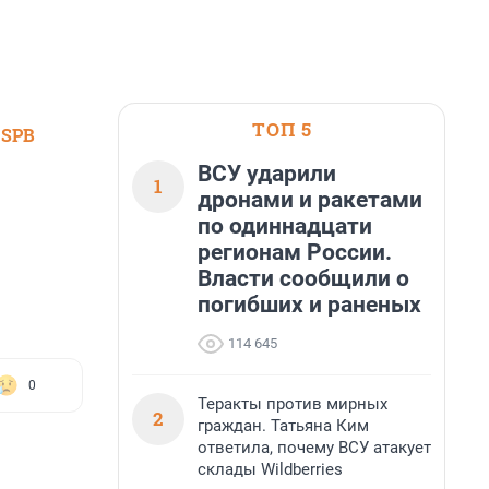
ТОП 5
 SPB
ВСУ ударили
1
дронами и ракетами
по одиннадцати
регионам России.
Власти сообщили о
погибших и раненых
114 645
0
Теракты против мирных
2
граждан. Татьяна Ким
ответила, почему ВСУ атакует
склады Wildberries