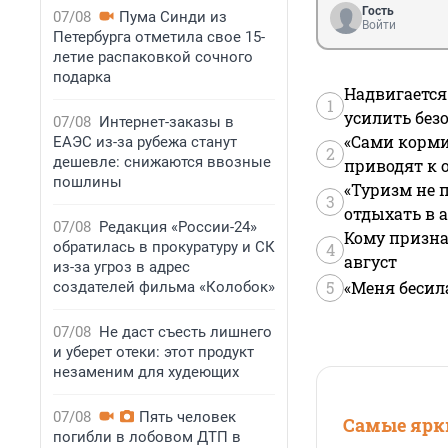
Гость
07/08
Пума Синди из
Войти
Петербурга отметила свое 15-
летие распаковкой сочного
подарка
Надвигается
1
усилить без
07/08
Интернет-заказы в
«Сами корми
ЕАЭС из-за рубежа станут
2
дешевле: снижаются ввозные
приводят к 
пошлины
«Туризм не 
3
отдыхать в а
07/08
Редакция «России-24»
Кому призна
обратилась в прокуратуру и СК
4
август
из-за угроз в адрес
5
«Меня бесил
создателей фильма «Колобок»
07/08
Не даст съесть лишнего
и уберет отеки: этот продукт
незаменим для худеющих
07/08
Пять человек
Самые ярки
погибли в лобовом ДТП в