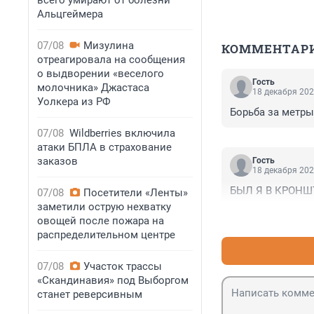
всего умирают от болезни
Альцгеймера
07/08
Мизулина
КОММЕНТАР
отреагировала на сообщения
о выдворении «веселого
Гость
молочника» Джастаса
18 декабря 202
Уолкера из РФ
Борьба за метры.
07/08
Wildberries включила
атаки БПЛА в страхование
заказов
Гость
18 декабря 202
БЫЛ Я В КРОНШТ
07/08
Посетители «Ленты»
заметили острую нехватку
овощей после пожара на
распределительном центре
07/08
Участок трассы
«Скандинавия» под Выборгом
станет реверсивным