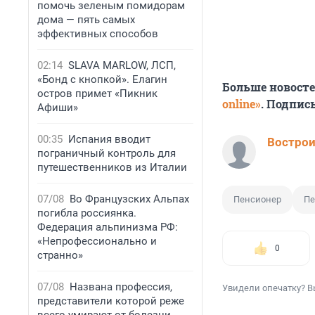
помочь зеленым помидорам
дома — пять самых
эффективных способов
02:14
SLAVA MARLOW, ЛСП,
«Бонд с кнопкой». Елагин
Больше новост
остров примет «Пикник
online»
. Подпис
Афиши»
00:35
Испания вводит
Вострои
пограничный контроль для
путешественников из Италии
07/08
Во Французских Альпах
Пенсионер
Пе
погибла россиянка.
Федерация альпинизма РФ:
«Непрофессионально и
0
странно»
07/08
Названа профессия,
Увидели опечатку? В
представители которой реже