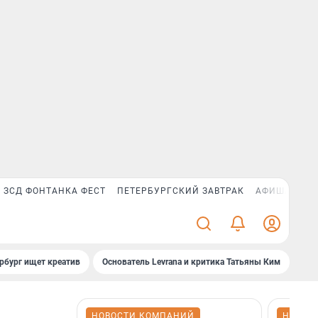
ЗСД ФОНТАНКА ФЕСТ
ПЕТЕРБУРГСКИЙ ЗАВТРАК
АФИША PLUS
рбург ищет креатив
Основатель Levrana и критика Татьяны Ким
Зач
НОВОСТИ КОМПАНИЙ
НОВОС