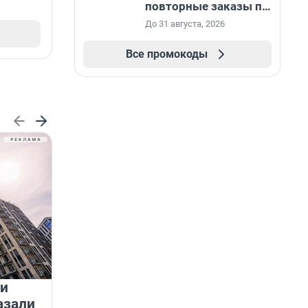
повторные заказы по
промокоду НАБЕРИ
До 31 августа, 2026
Все промокоды
 и
На водоёмах Ленобласти
азали
заработали новые базовые