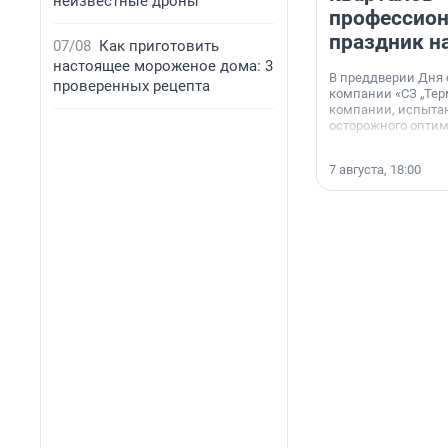
неизвестные дроны
профессио
праздник н
07/08
Как приготовить
настоящее мороженое дома: 3
В преддверии Дня
проверенных рецепта
компании «СЗ „Тер
компании, испытан
осторожного опти
7 августа, 18:00