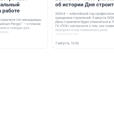
нальный
об истории Дня строит
а работе
2026-й — юбилейный год профессио
праздника строителей. 9 августа 2026
 строителя топ-менеджеры
День строителя будет отмечаться в 70
минал-Ресурс“ — о планах
ГК «ПСК» напомнили о том, как появ
иях и поводах для
праздник и как поменялась роль
мизма.
строительства.
7 августа, 16:20